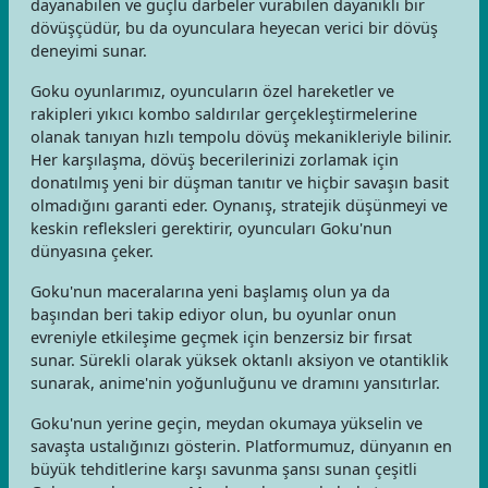
dayanabilen ve güçlü darbeler vurabilen dayanıklı bir
dövüşçüdür, bu da oyunculara heyecan verici bir dövüş
deneyimi sunar.
Goku oyunlarımız, oyuncuların özel hareketler ve
rakipleri yıkıcı kombo saldırılar gerçekleştirmelerine
olanak tanıyan hızlı tempolu dövüş mekanikleriyle bilinir.
Her karşılaşma, dövüş becerilerinizi zorlamak için
donatılmış yeni bir düşman tanıtır ve hiçbir savaşın basit
olmadığını garanti eder. Oynanış, stratejik düşünmeyi ve
keskin refleksleri gerektirir, oyuncuları Goku'nun
dünyasına çeker.
Goku'nun maceralarına yeni başlamış olun ya da
başından beri takip ediyor olun, bu oyunlar onun
evreniyle etkileşime geçmek için benzersiz bir fırsat
sunar. Sürekli olarak yüksek oktanlı aksiyon ve otantiklik
sunarak, anime'nin yoğunluğunu ve dramını yansıtırlar.
Goku'nun yerine geçin, meydan okumaya yükselin ve
savaşta ustalığınızı gösterin. Platformumuz, dünyanın en
büyük tehditlerine karşı savunma şansı sunan çeşitli