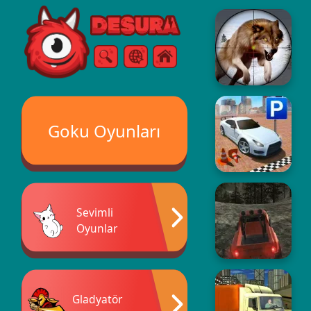
Free Online Games
Arama
Menü
Goku Oyunları
Sevimli
Oyunlar
Gladyatör