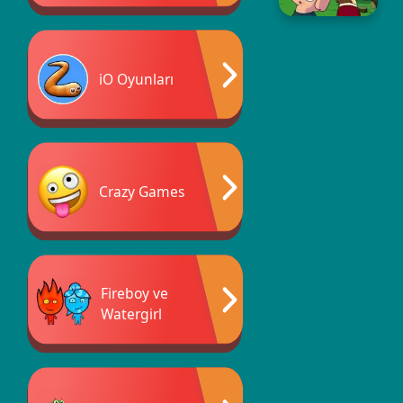
iO Oyunları
Crazy Games
Fireboy ve
Watergirl