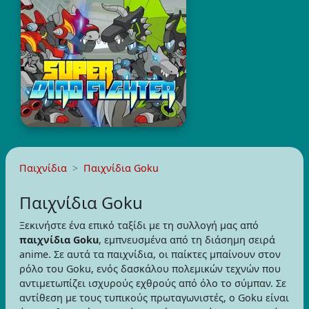
Παιχνίδια
Παιχνίδια Goku
Παιχνίδια Goku
Ξεκινήστε ένα επικό ταξίδι με τη συλλογή μας από
παιχνίδια Goku
, εμπνευσμένα από τη διάσημη σειρά
anime. Σε αυτά τα παιχνίδια, οι παίκτες μπαίνουν στον
ρόλο του Goku, ενός δασκάλου πολεμικών τεχνών που
αντιμετωπίζει ισχυρούς εχθρούς από όλο το σύμπαν. Σε
αντίθεση με τους τυπικούς πρωταγωνιστές, ο Goku είναι