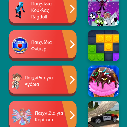
Παιχνίδια
Κούκλας
Ragdoll
Παιχνίδια
Φλίπερ
Παιχνίδια για
Αγόρια
Παιχνίδια για
Κορίτσια