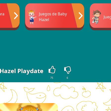
ara
Juegos de Baby
Jue
Hazel
Hazel Playdate
75
6