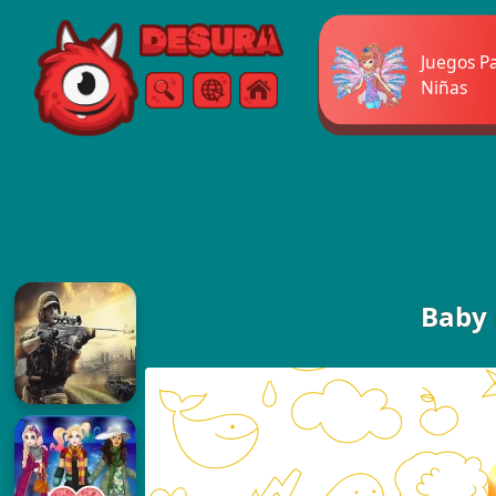
Free Online Games
Juegos P
Niñas
Buscar
Menú
Baby 