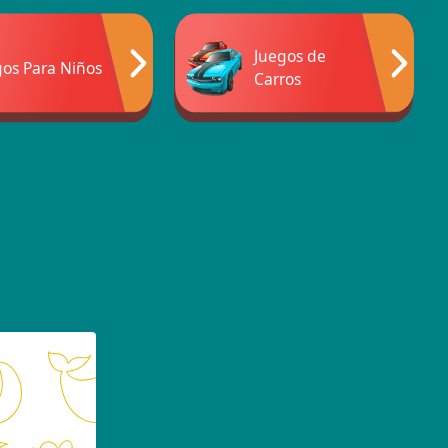
Juegos de
gos Para Niños
Carros