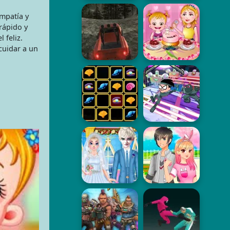
empatía y
rápido y
 feliz.
cuidar a un