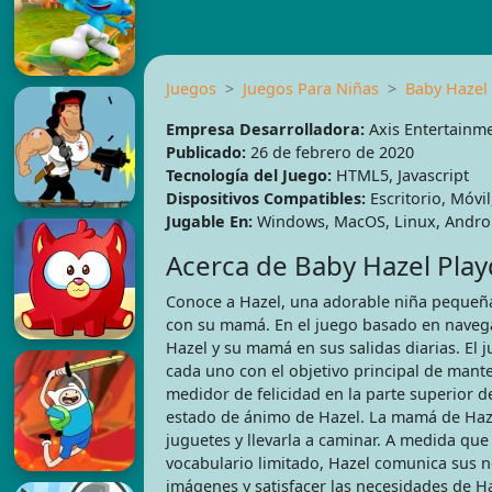
Juegos
Juegos Para Niñas
Baby Hazel 
Empresa Desarrolladora:
Axis Entertainme
Publicado:
26 de febrero de 2020
Tecnología del Juego:
HTML5, Javascript
Dispositivos Compatibles:
Escritorio, Móvil
Jugable En:
Windows, MacOS, Linux, Androi
Acerca de Baby Hazel Play
Conoce a Hazel, una adorable niña pequeñ
con su mamá. En el juego basado en nave
Hazel y su mamá en sus salidas diarias. El j
cada uno con el objetivo principal de mante
medidor de felicidad en la parte superior de
estado de ánimo de Hazel. La mamá de Hazel
juguetes y llevarla a caminar. A medida que
vocabulario limitado, Hazel comunica sus n
imágenes y satisfacer las necesidades de Ha