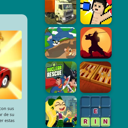
con sus
ar de su
er estas