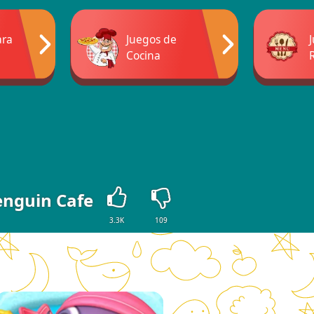
ara
Juegos de
Cocina
enguin Cafe
3.3K
109