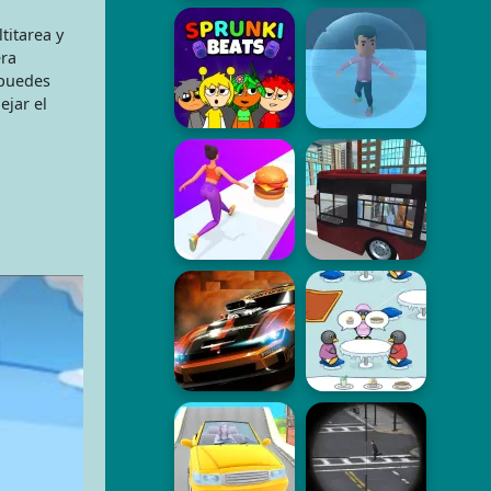
titarea y
era
 puedes
ejar el