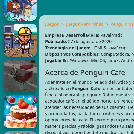
Juegos
Juegos Para Niñas
Penguin Ca
Empresa Desarrolladora:
Ravalmatic
Publicado:
27 de agosto de 2020
Tecnología del Juego:
HTML5, JavaScript
Dispositivos Compatibles:
Computadora, Mó
Jugable En:
Windows, MacOS, Linux, Androi
Acerca de Penguin Cafe
Adéntrate en el mundo helado del Ártico y 
ajetreado en
Penguin Cafe
, un encantador 
Únete al adorable pingüino Robin mientras
acogedor café en el gélido norte. En Pengui
atender las necesidades de sus clientes. Des
y acomodarlos, hasta tomar órdenes y prepa
operaciones del café. El secreto para pros
manera precisa y rápida, ganándote tu sala
dispositivos, permitiéndote mostrar tus hab