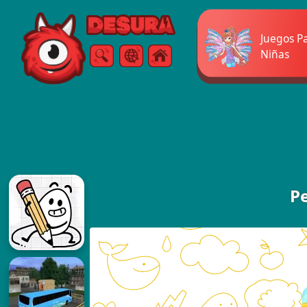
Free Online Games
Juegos P
Niñas
Buscar
Menú
P