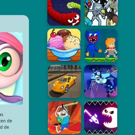
as
ten de
ad de