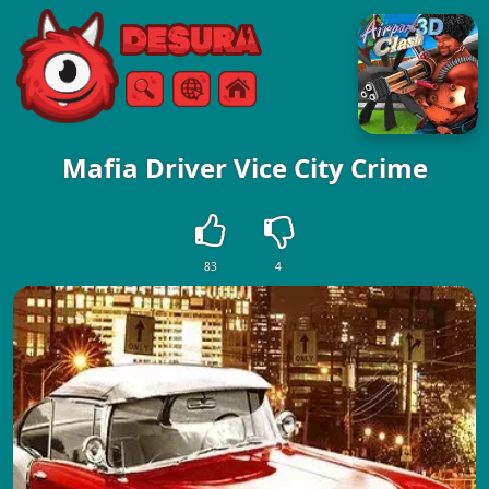
Free Online Games
Buscar
Menú
Mafia Driver Vice City Crime
83
4