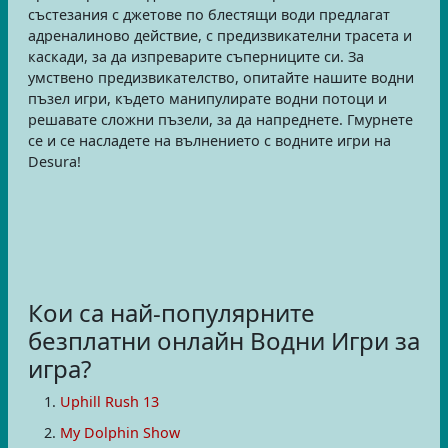
състезания с джетове по блестящи води предлагат
адреналиново действие, с предизвикателни трасета и
каскади, за да изпреварите съперниците си. За
умствено предизвикателство, опитайте нашите водни
пъзел игри, където манипулирате водни потоци и
решавате сложни пъзели, за да напреднете. Гмурнете
се и се насладете на вълнението с водните игри на
Desura!
Кои са най-популярните
безплатни онлайн Водни Игри за
игра?
Uphill Rush 13
My Dolphin Show