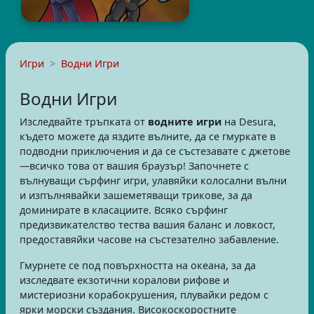
Игри
Водни Игри
Водни Игри
Изследвайте тръпката от
водните игри
на Desura,
където можете да яздите вълните, да се гмуркате в
подводни приключения и да се състезавате с джетове
—всичко това от вашия браузър! Започнете с
вълнуващи сърфинг игри, улавяйки колосални вълни
и изпълнявайки зашеметяващи трикове, за да
доминирате в класациите. Всяко сърфинг
предизвикателство тества вашия баланс и ловкост,
предоставяйки часове на състезателно забавление.
Гмурнете се под повърхността на океана, за да
изследвате екзотични коралови рифове и
мистериозни корабокрушения, плувайки редом с
ярки морски създания. Високоскоростните