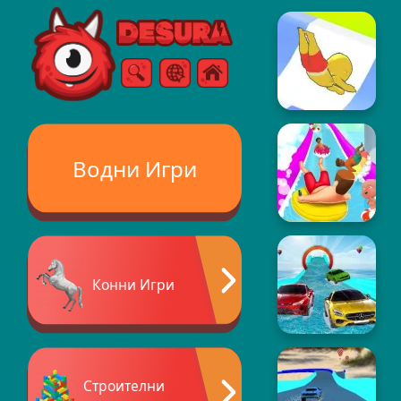
Free Online Games
Търсене
Меню
Водни Игри
Конни Игри
Строителни