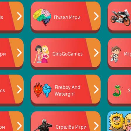
ds
Пъзел Игри
гри
GirlsGoGames
Иг
Fireboy And
es
S
Watergirl
ри
Стрелба Игри