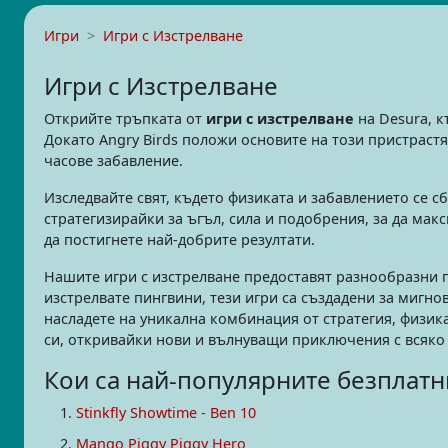
Игри
Игри с Изстрелване
Игри с Изстрелване
Открийте тръпката от
игри с изстрелване
на Desura, к
Докато Angry Birds положи основите на този пристраст
часове забавление.
Изследвайте свят, където физиката и забавлението се сб
стратегизирайки за ъгъл, сила и подобрения, за да мак
да постигнете най-добрите резултати.
Нашите игри с изстрелване предоставят разнообразни 
изстрелвате пингвини, тези игри са създадени за мигно
насладете на уникална комбинация от стратегия, физика
си, откривайки нови и вълнуващи приключения с всяко 
Кои са най-популярните безплатн
Stinkfly Showtime - Ben 10
Mango Piggy Piggy Hero