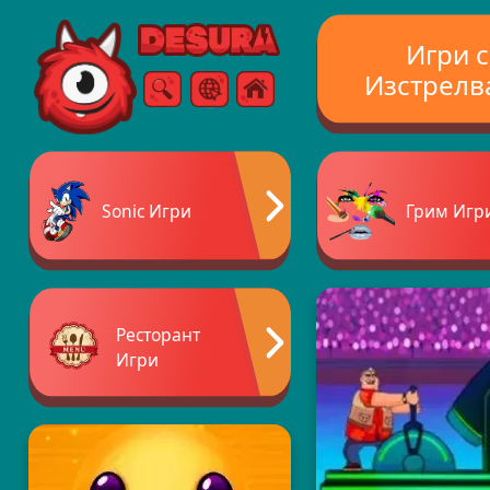
Free Online Games
Игри с
Изстрелв
Търсене
Меню
Sonic Игри
Грим Игр
Ресторант
Игри