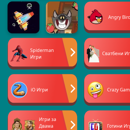
Angry Bir
Spiderman
Сватбени И
Игри
iO Игри
Crazy Gam
Игри за
Двама
Готини Иг