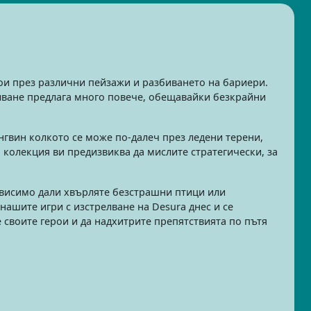
рои през различни пейзажи и разбиването на бариери.
елване предлага много повече, обещавайки безкрайни
ингвин колкото се може по-далеч през ледени терени,
 колекция ви предизвиква да мислите стратегически, за
ависимо дали хвърляте безстрашни птици или
нашите игри с изстрелване на Desura днес и се
 своите герои и да надхитрите препятствията по пътя