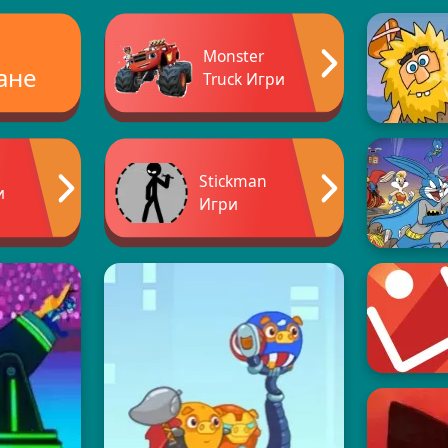
Monster
ане
Truck Игри
Stickman
и
Игри