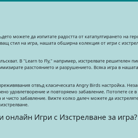
ъдето можете да изпитате радостта от катапултирането на ге
яващ стил на игра, нашата обширна колекция от игри с изстр
лъскват. В "Learn to Fly," например, изстрелвате решителен п
симизирате разстоянието и разрушението. Всяка игра в нашата
преживявания отвъд класическата Angry Birds настройка. Нез
вено удовлетворение и повторяемо забавление. Потопете се в 
 и чисто забавление. Вижте колко далеч можете да изстреляте
изстрелване.
и онлайн Игри с Изстрелване за игра?