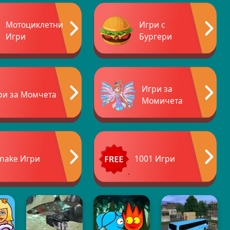
Мотоциклетни
Игри с
Игри
Бургери
Игри за
ри за Момчета
Момичета
nake Игри
1001 Игри