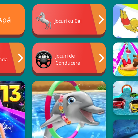
 Apă
Jocuri cu Cai
Jocuri de
anda
Conducere