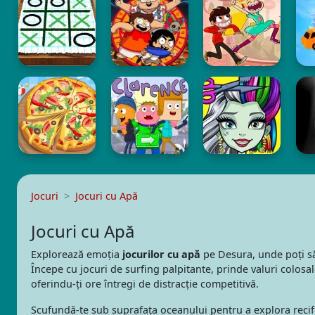
Jocuri
Jocuri cu Apă
Jocuri cu Apă
Explorează emoția
jocurilor cu apă
pe Desura, unde poți să 
Începe cu jocuri de surfing palpitante, prinde valuri colosal
oferindu-ți ore întregi de distracție competitivă.
Scufundă-te sub suprafața oceanului pentru a explora recife 