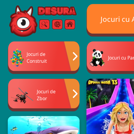
Free Online Games
Jocuri cu
Căutare
Meniul
Jocuri de
Jocuri cu P
Construit
Jocuri de
Zbor