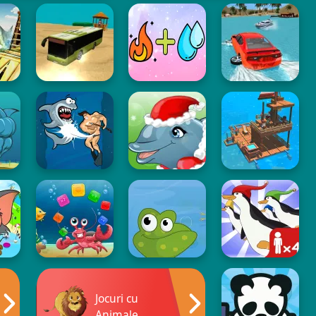
Jocuri cu
Animale