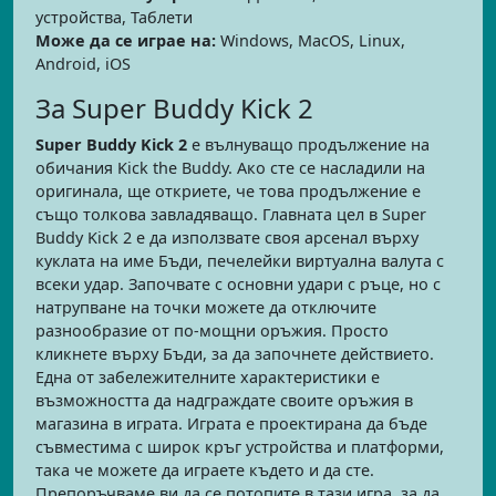
устройства, Таблети
Може да се играе на:
Windows, MacOS, Linux,
Android, iOS
За Super Buddy Kick 2
Super Buddy Kick 2
е вълнуващо продължение на
обичания Kick the Buddy. Ако сте се насладили на
оригинала, ще откриете, че това продължение е
също толкова завладяващо. Главната цел в Super
Buddy Kick 2 е да използвате своя арсенал върху
куклата на име Бъди, печелейки виртуална валута с
всеки удар. Започвате с основни удари с ръце, но с
натрупване на точки можете да отключите
разнообразие от по-мощни оръжия. Просто
кликнете върху Бъди, за да започнете действието.
Една от забележителните характеристики е
възможността да надграждате своите оръжия в
магазина в играта. Играта е проектирана да бъде
съвместима с широк кръг устройства и платформи,
така че можете да играете където и да сте.
Препоръчваме ви да се потопите в тази игра, за да