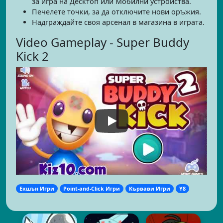
за игра на Десктоп или Мобилни устройства.
Печелете точки, за да отключите нови оръжия.
Надграждайте своя арсенал в магазина в играта.
Video Gameplay - Super Buddy
Kick 2
Екшън Игри
Point-and-Click Игри
Кървави Игри
Y8