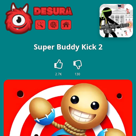
Free Online Games
Търсене
Меню
Super Buddy Kick 2
2.7K
130