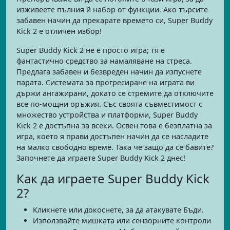
изживеете пълния й набор от функции. Ако търсите
забавен начин да прекарате времето си, Super Buddy
Kick 2 е отличен избор!
Super Buddy Kick 2 не е просто игра; тя е
фантастично средство за намаляване на стреса.
Предлага забавен и безвреден начин да изпуснете
парата. Системата за прогресиране на играта ви
държи ангажирани, докато се стремите да отключите
все по-мощни оръжия. Със своята съвместимост с
множество устройства и платформи, Super Buddy
Kick 2 е достъпна за всеки. Освен това е безплатна за
игра, което я прави достъпен начин да се насладите
на малко свободно време. Така че защо да се бавите?
Започнете да играете Super Buddy Kick 2 днес!
Как да играете Super Buddy Kick
2?
Кликнете или докоснете, за да атакувате Бъди.
Използвайте мишката или сензорните контроли