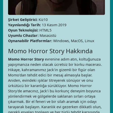
Şirket Geliştirici:
Kiz10
Yayınlandığı Tarih:
13 Kasım 2019
Oyun Teknolojisi:
HTML5
Uyumlu Cihazlar:
Masaüstü
Oynanabilir Platformlar:
Windows, MacOS, Linux
Momo Horror Story Hakkında
Momo Horror Story
evrenine adım atın, koltuğunuza
yapışmanıza neden olacak ücretsiz bir korku macerası.
Hikaye, kahramanımız Jack'in gizemli bir figür olan
Momo'dan tehdit edici bir mesaj almasıyla başlar.
Aniden, evindeki ışıklar titreyerek sönüyor ve onu
ürkütücü bir karanlığa sürüklüyor. Momo Horror
Story'de amacınız, Jack'i bu korkunç deneyim boyunca
yönlendirmek ve gölgelerde saklanan sırları ortaya
çıkarmak. Bir el feneri ve bir silah aramak için odayı
tarayarak başlayın. Karanlık evi gezerken dikkatli olun,
gerekli eşyaları toplayın ve her türlü tehdit karşısında