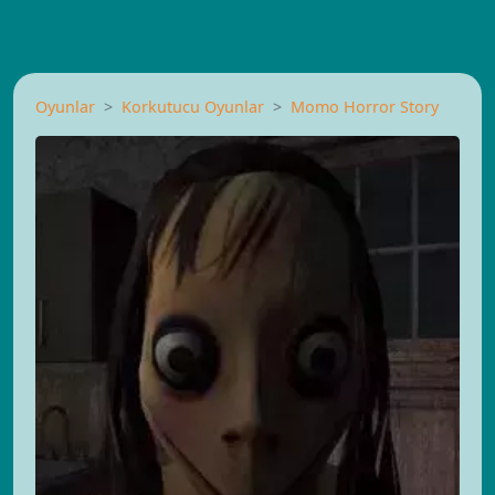
Oyunlar
Korkutucu Oyunlar
Momo Horror Story