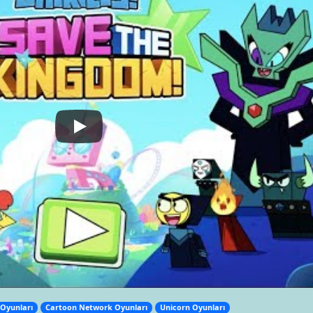
 Oyunları
Cartoon Network Oyunları
Unicorn Oyunları