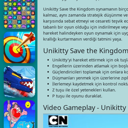
Unikitty Save the Kingdom oynamanın birçok 
kalmaz, aynı zamanda stratejik düşünme ve p
karşısında sebat etmeyi ve cesareti teşvik ed
tabanlı bir oyun olduğu için indirilmeye ve
hareket halindeyken oyun oynamak için uygu
krallığı kurtarmanın verdiği tatmini yaşa.
Unikitty Save the Kingdom
Unikitty'yi hareket ettirmek için ok tuşl
Engellerin üzerinden atlamak için boşl
Güçlendiricileri toplamak için onlara k
Düşmanları yenmek için üzerlerine zıpl
İlerlemeyi kaydetmek için kontrol nokta
Z tuşu ile özel yetenekleri kullan.
P tuşu ile oyunu duraklat.
Video Gameplay - Unikitt