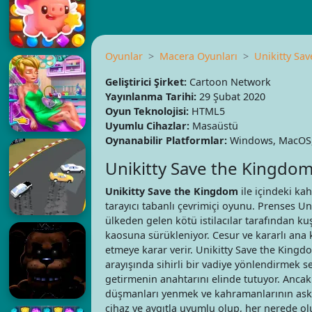
Oyunlar
Macera Oyunları
Unikitty Sa
Geliştirici Şirket:
Cartoon Network
Yayınlanma Tarihi:
29 Şubat 2020
Oyun Teknolojisi:
HTML5
Uyumlu Cihazlar:
Masaüstü
Oynanabilir Platformlar:
Windows, MacOS,
Unikitty Save the Kingdo
Unikitty Save the Kingdom
ile içindeki ka
tarayıcı tabanlı çevrimiçi oyunu. Prenses Uni
ülkeden gelen kötü istilacılar tarafından ku
kaosuna sürükleniyor. Cesur ve kararlı ana 
etmeye karar verir. Unikitty Save the Kingdo
arayışında sihirli bir vadiye yönlendirmek s
getirmenin anahtarını elinde tutuyor. Ancak 
düşmanları yenmek ve kahramanlarının askeri 
cihaz ve aygıtla uyumlu olup, her nerede ol