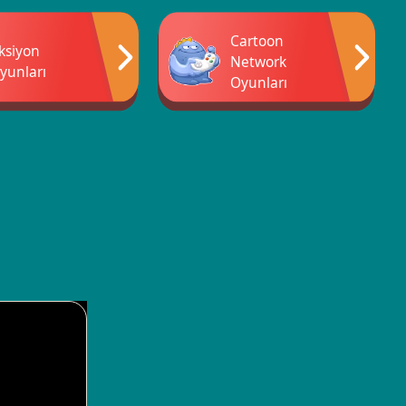
Cartoon
ksiyon
Network
yunları
Oyunları