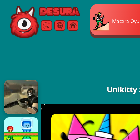
Free Online Games
Macera Oyun
Arama
Menü
Unikitty