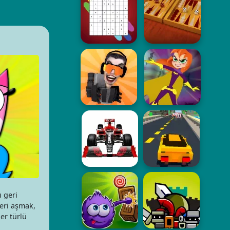
ı geri
leri aşmak,
er türlü