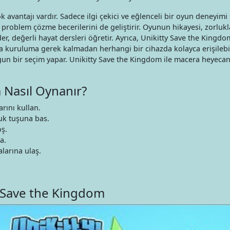
avantajı vardır. Sadece ilgi çekici ve eğlenceli bir oyun deneyim
roblem çözme becerilerini de geliştirir. Oyunun hikayesi, zorlukl
er, değerli hayat dersleri öğretir. Ayrıca, Unikitty Save the Kingdom
ya kuruluma gerek kalmadan herhangi bir cihazda kolayca erişilebil
n bir seçim yapar. Unikitty Save the Kingdom ile macera heyecanı
 Nasıl Oynanır?
arını kullan.
uk tuşuna bas.
oş.
a.
larına ulaş.
y Save the Kingdom