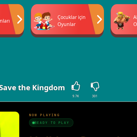
Çocuklar için
A
ları
Oyunlar
O
 Save the Kingdom
9.7K
301