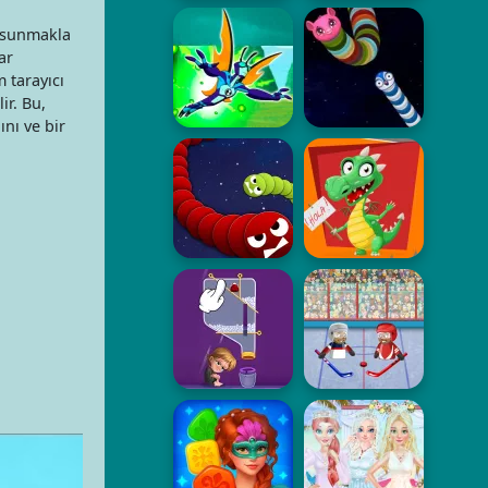
i sunmakla
ar
 tarayıcı
ir. Bu,
nı ve bir