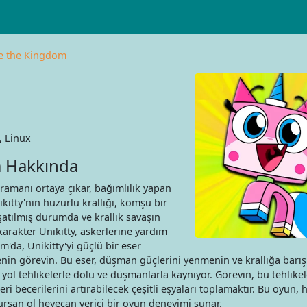
ve the Kingdom
 Linux
m Hakkında
hramanı ortaya çıkar, bağımlılık yapan
kitty'nin huzurlu krallığı, komşu bir
şatılmış durumda ve krallık savaşın
karakter Unikitty, askerlerine yardım
m'da, Unikitty'yi güçlü bir eser
enin görevin. Bu eser, düşman güçlerini yenmenin ve krallığa barış
yol tehlikelerle dolu ve düşmanlarla kaynıyor. Görevin, bu tehlike
becerilerini artırabilecek çeşitli eşyaları toplamaktır. Bu oyun, h
ursan ol heyecan verici bir oyun deneyimi sunar.