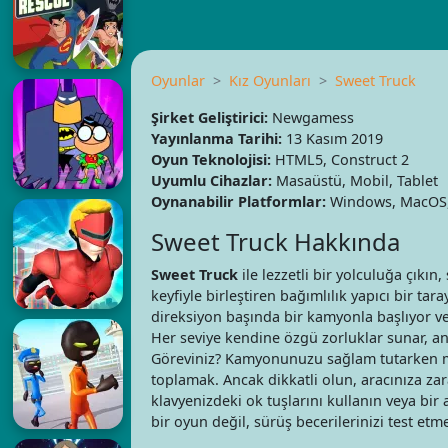
Oyunlar
Kız Oyunları
Sweet Truck
Şirket Geliştirici:
Newgamess
Yayınlanma Tarihi:
13 Kasım 2019
Oyun Teknolojisi:
HTML5, Construct 2
Uyumlu Cihazlar:
Masaüstü, Mobil, Tablet
Oynanabilir Platformlar:
Windows, MacOS,
Sweet Truck Hakkında
Sweet Truck
ile lezzetli bir yolculuğa çıkı
keyfiyle birleştiren bağımlılık yapıcı bir tar
direksiyon başında bir kamyonla başlıyor ve 
Her seviye kendine özgü zorluklar sunar, an
Göreviniz? Kamyonunuzu sağlam tutarken
toplamak. Ancak dikkatli olun, aracınıza zar
klavyenizdeki ok tuşlarını kullanın veya bir
bir oyun değil, sürüş becerilerinizi test et