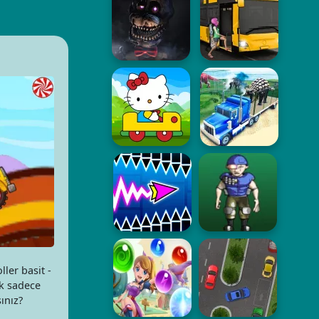
ler basit -
ck sadece
ınız?