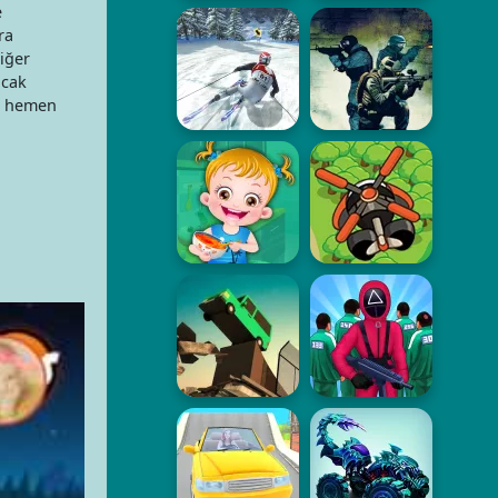
e
ra
iğer
ncak
ya hemen