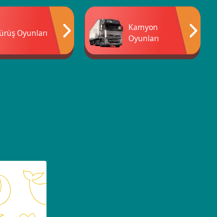
Kamyon
ürüş Oyunları
Oyunları