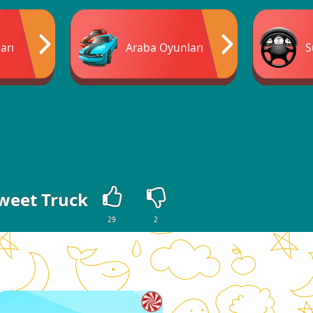
arı
Araba Oyunları
S
weet Truck
29
2