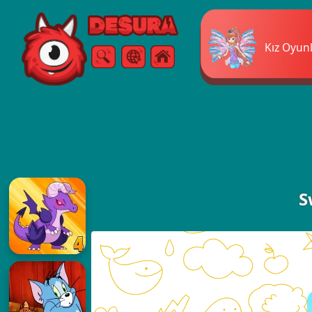
Free Online Games
Kız Oyunl
Arama
Menü
S