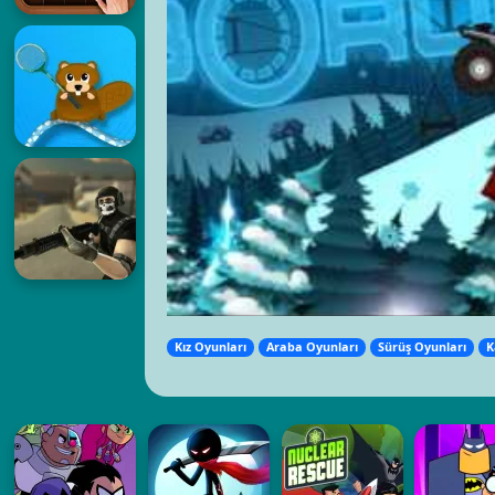
Kız Oyunları
Araba Oyunları
Sürüş Oyunları
K