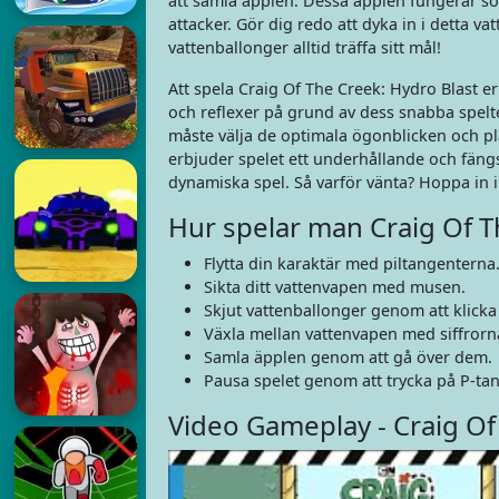
att samla äpplen. Dessa äpplen fungerar so
attacker. Gör dig redo att dyka in i detta v
vattenballonger alltid träffa sitt mål!
Att spela Craig Of The Creek: Hydro Blast 
och reflexer på grund av dess snabba spelt
måste välja de optimala ögonblicken och pla
erbjuder spelet ett underhållande och fäng
dynamiska spel. Så varför vänta? Hoppa in i
Hur spelar man Craig Of T
Flytta din karaktär med piltangenterna
Sikta ditt vattenvapen med musen.
Skjut vattenballonger genom att klick
Växla mellan vattenvapen med siffrorna
Samla äpplen genom att gå över dem.
Pausa spelet genom att trycka på P-ta
Video Gameplay - Craig Of