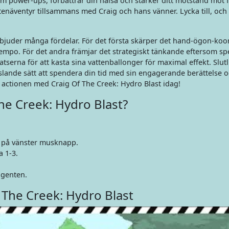
m power-ups, förbättrar din hälsa och stärker ditt motstånd mot 
attenäventyr tillsammans med Craig och hans vänner. Lycka till, oc
erbjuder många fördelar. För det första skärper det hand-ögon-koo
empo. För det andra främjar det strategiskt tänkande eftersom sp
tserna för att kasta sina vattenballonger för maximal effekt. Slut
slande sätt att spendera din tid med sin engagerande berättelse 
 actionen med Craig Of The Creek: Hydro Blast idag!
he Creek: Hydro Blast?
.
a på vänster musknapp.
 1-3.
ngenten.
 The Creek: Hydro Blast