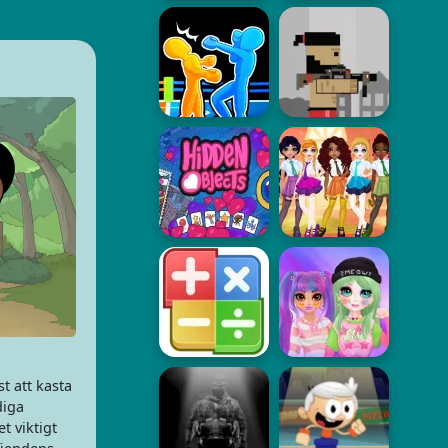
t att kasta
diga
t viktigt