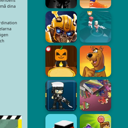
fiendens
h må dina
rdination
elarna
ligen
och