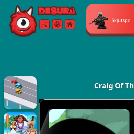
Free Online Games
Skjutspel
Sök
Meny
Craig Of Th