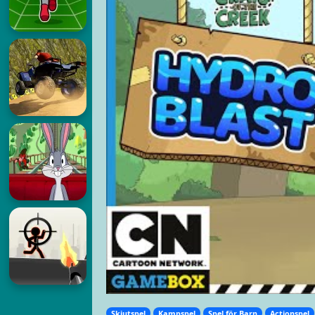
Skjutspel
Kampspel
Spel för Barn
Actionspel