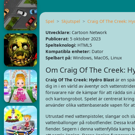
Spel
Skjutspel
Craig Of The Creek: Hy
Utvecklare:
Cartoon Network
Publicerat:
5 oktober 2023
Spelteknologi:
HTML5
Kompatibla enheter:
Dator
Spelbart på:
Windows, MacOS, Linux
Om Craig Of The Creek: Hy
Craig Of The Creek: Hydro Blast
är en spä
dig in i en värld av äventyr och vattenstri
försvarare när de kämpar för att rädda sin
och kartongrobot. Spelet är centrerat krin
använder olika vattenbaserade vapen för at
Utrustad med vattenpistoler, slangar och sla
vattenballonger på robotfiender. Dessa kraf
fiender. Segern i denna vattenfyllda kamp be