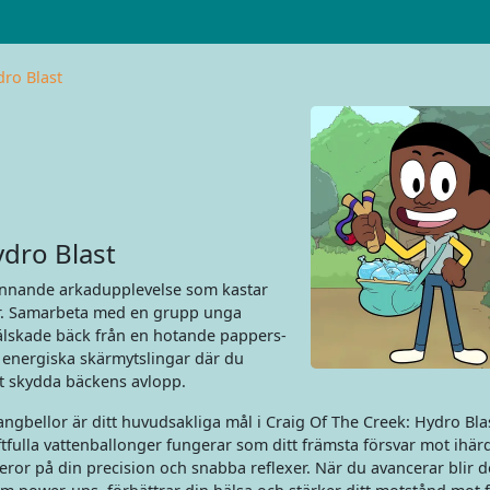
dro Blast
dro Blast
nnande arkadupplevelse som kastar
der. Samarbeta med en grupp unga
 älskade bäck från en hotande pappers-
g energiska skärmytslingar där du
t skydda bäckens avlopp.
ngbellor är ditt huvudsakliga mål i Craig Of The Creek: Hydro Blas
tfulla vattenballonger fungerar som ditt främsta försvar mot ihär
ror på din precision och snabba reflexer. När du avancerar blir de