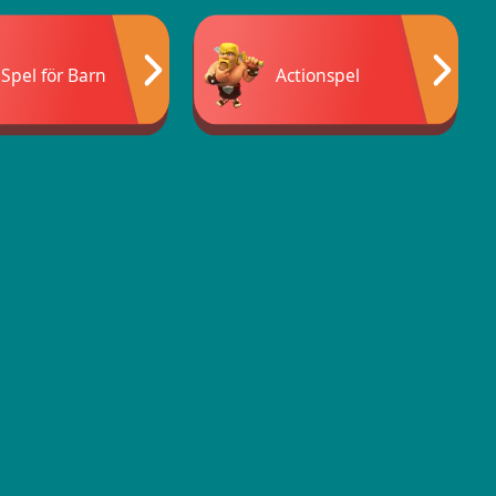
Spel för Barn
Actionspel