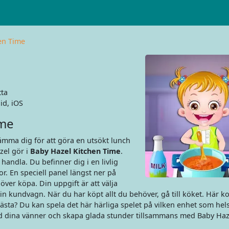
en Time
tta
d, iOS
ime
ämma dig för att göra en utsökt lunch
azel gör i
Baby Hazel Kitchen Time
.
 handla. Du befinner dig i en livlig
r. En speciell panel längst ner på
ver köpa. Din uppgift är att välja
in kundvagn. När du har köpt allt du behöver, gå till köket. Här
bästa? Du kan spela det här härliga spelet på vilken enhet som hels
ed dina vänner och skapa glada stunder tillsammans med Baby Haz