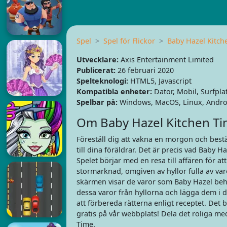
Spel
Spel för Flickor
Baby Hazel Kitch
Utvecklare:
Axis Entertainment Limited
Publicerat:
26 februari 2020
Spelteknologi:
HTML5, Javascript
Kompatibla enheter:
Dator, Mobil, Surfpla
Spelbar på:
Windows, MacOS, Linux, Androi
Om Baby Hazel Kitchen T
Föreställ dig att vakna en morgon och best
till dina föräldrar. Det är precis vad Baby H
Spelet börjar med en resa till affären för att
stormarknad, omgiven av hyllor fulla av varo
skärmen visar de varor som Baby Hazel behö
dessa varor från hyllorna och lägga dem i d
att förbereda rätterna enligt receptet. Det 
gratis på vår webbplats! Dela det roliga m
Time.