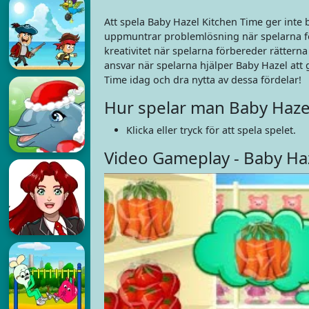
Att spela Baby Hazel Kitchen Time ger inte b
uppmuntrar problemlösning när spelarna för
kreativitet när spelarna förbereder rätterna
ansvar när spelarna hjälper Baby Hazel att g
Time idag och dra nytta av dessa fördelar!
Hur spelar man Baby Haze
Klicka eller tryck för att spela spelet.
Video Gameplay - Baby Ha