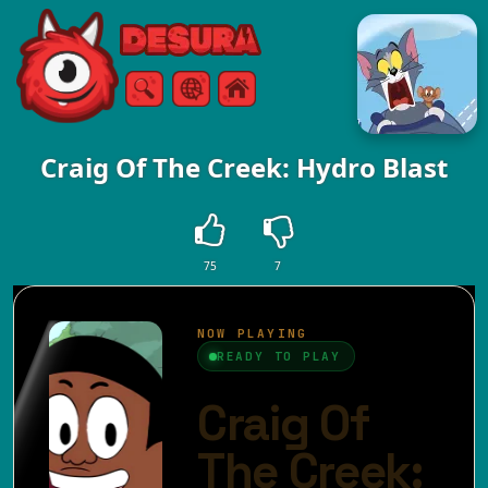
Free Online Games
Търсене
Меню
Craig Of The Creek: Hydro Blast
75
7