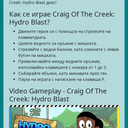
Creek: Hydro Blast днес!
Как се играе Craig Of The Creek:
Hydro Blast?
Движете героя си с помощта на стрелките на
клавиатурата.
Целете водното си оръжие с мишката.
Стреляйте с водни балони, като кликнете с левия
бутон на мишката.
Превключвайте между водните оръжия,
използвайки клавишите с номера от 1 до 3.
Събирайте ябълки, като минавате през тях.
Пауза на играта с натискане на клавиша P.
Video Gameplay - Craig Of The
Creek: Hydro Blast