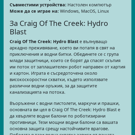
Съвместими устройства:
Настолен компютър
Може да се играе на:
Windows, MacOS, Linux
За Craig Of The Creek: Hydro
Blast
Craig Of The Creek: Hydro Blast
е вълнуващо
аркадно преживяване, което ви потапя в свят на
приключения и водни битки. Обединете се с група
млади защитници, които се борят да спасят скъпия
им поток от заплашителен робот направен от хартия
и картон. Играта е съсредоточена около
високоскоростни схватки, където използвате
различни водни оръжия, за да защитите
канализацията на потока.
Въоръжени с водни пистолети, маркучи и прашки,
основната ви цел в Craig Of The Creek: Hydro Blast е
да хвърляте водни балони по роботизирани
противници. Тези мощни водни балони са вашата
основна защита срещу настойчивите врагове.
Победата в тази водна схватка зависи от вашата