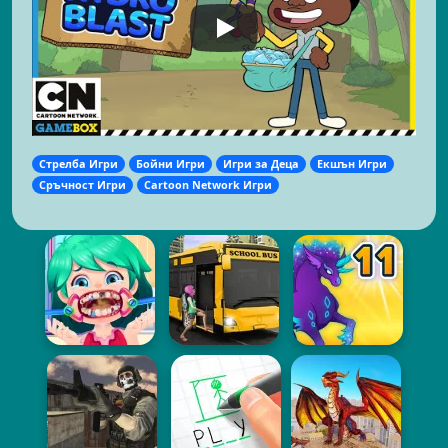
Стрелба Игри
Бойни Игри
Игри за Деца
Екшън Игри
Сръчност Игри
Cartoon Network Игри