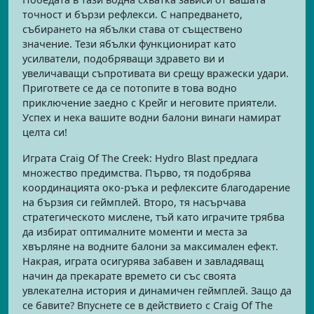
точност и бързи рефлекси. С напредването,
събирането на ябълки става от съществено
значение. Тези ябълки функционират като
усилватели, подобряващи здравето ви и
увеличаващи съпротивата ви срещу вражески удари.
Пригответе се да се потопите в това водно
приключение заедно с Крейг и неговите приятели.
Успех и нека вашите водни балони винаги намират
целта си!
Играта Craig Of The Creek: Hydro Blast предлага
множество предимства. Първо, тя подобрява
координацията око-ръка и рефлексите благодарение
на бързия си геймплей. Второ, тя насърчава
стратегическото мислене, тъй като играчите трябва
да избират оптималните моменти и места за
хвърляне на водните балони за максимален ефект.
Накрая, играта осигурява забавен и завладяващ
начин да прекарате времето си със своята
увлекателна история и динамичен геймплей. Защо да
се бавите? Впуснете се в действието с Craig Of The