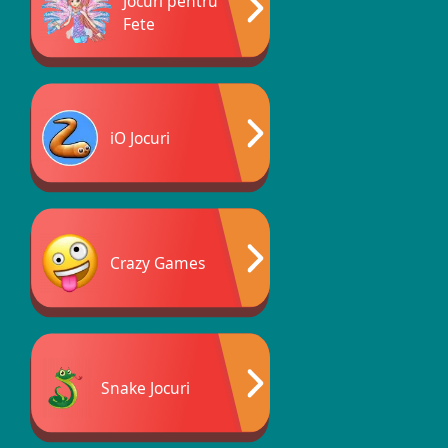
Jocuri pentru
Fete
iO Jocuri
Crazy Games
Snake Jocuri