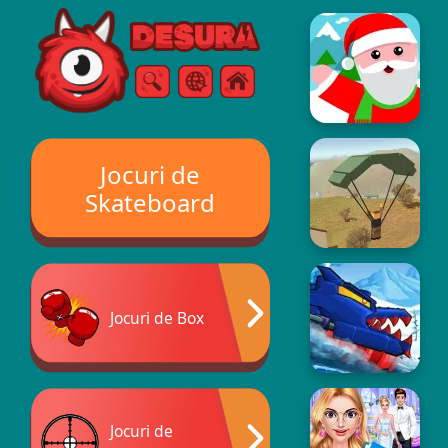
Free Online Games
Căutare
Meniul
Jocuri de
Skateboard
Jocuri de Box
Jocuri de