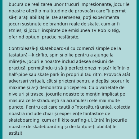
bucură de realizarea unor trucuri impresionante, jocurile
noastre oferă o multitudine de provocări care îți permit
să-ți arăți abilitățile. De asemenea, poți experimenta
jocuri susținute de branduri reale de skate, cum ar fi
Etnies, și jocuri inspirate de emisiunea TV Rob & Big,
oferind opțiuni practic nesfârșite.
Controlează-ți skateboard-ul cu comenzi simple de la
tastatură—kickflip, spin și ollie pentru a ajunge la
măreție. Jocurile noastre includ adesea sesiuni de
practică, permițându-ți să-ți perfecționezi mișcările într-o
half-pipe sau skate park în propriul tău ritm. Provocă atât
adversari virtuali, cât și prieteni pentru a depăși scorurile
maxime și a-ți demonstra priceperea. Cu o varietate de
niveluri și trasee, jocurile noastre te mențin implicat pe
măsură ce te străduiești să acumulezi cele mai multe
puncte. Pentru cei care caută o întorsătură unică, colecția
noastră include chiar și experiențe fantastice de
skateboarding, cum ar fi kite-surfing-ul. Intră în jocurile
noastre de skateboarding și dezlănțuie-ți abilitățile
astăzi!