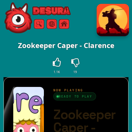
Free Online Games
Căutare
Meniul
Zookeeper Caper - Clarence
1.1K
19