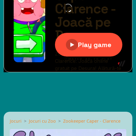
Jocuri
Jocuri cu Zoo
Zookeeper Caper - Clarence