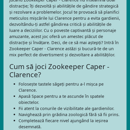
distracție; îți dezvoltă și abilitățile de gândire strategică
și rezolvare a problemelor. Jocul te provoacă să planifici
meticulos mișcările lui Clarence pentru a evita gardienii,
dezvoltându-ți astfel gândirea critică și abilitățile de
luare a deciziilor. Cu o poveste captivantă și personaje
amuzante, acest joc oferă un amestec plăcut de
distracție și învățare. Deci, de ce să mai aștepți? Intră în
Zookeeper Caper - Clarence astăzi și bucură-te de un
mix perfect de divertisment și dezvoltare a abilităților.
Cum să joci Zookeeper Caper -
Clarence?
Folosește tastele săgeți pentru a-l mișca pe
Clarence.
Apasă Space pentru a te ascunde în spatele
obiectelor.
Fii atent la conurile de vizibilitate ale gardienilor.
Navighează prin grădina zoologică fără să fii prins.
Completează fiecare nivel ajungând la ieșirea
desemnată.