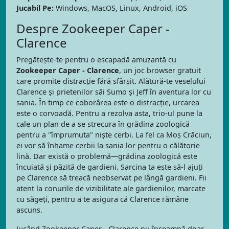
Jucabil Pe:
Windows, MacOS, Linux, Android, iOS
Despre Zookeeper Caper -
Clarence
Pregătește-te pentru o escapadă amuzantă cu
Zookeeper Caper - Clarence
, un joc browser gratuit
care promite distracție fără sfârșit. Alătură-te veselului
Clarence și prietenilor săi Sumo și Jeff în aventura lor cu
sania. În timp ce coborârea este o distracție, urcarea
este o corvoadă. Pentru a rezolva asta, trio-ul pune la
cale un plan de a se strecura în grădina zoologică
pentru a "împrumuta" niște cerbi. La fel ca Moș Crăciun,
ei vor să înhame cerbii la sania lor pentru o călătorie
lină. Dar există o problemă—grădina zoologică este
încuiată și păzită de gardieni. Sarcina ta este să-l ajuți
pe Clarence să treacă neobservat pe lângă gardieni. Fii
atent la conurile de vizibilitate ale gardienilor, marcate
cu săgeți, pentru a te asigura că Clarence rămâne
ascuns.
Jucând Zookeeper Caper - Clarence nu înseamnă doar