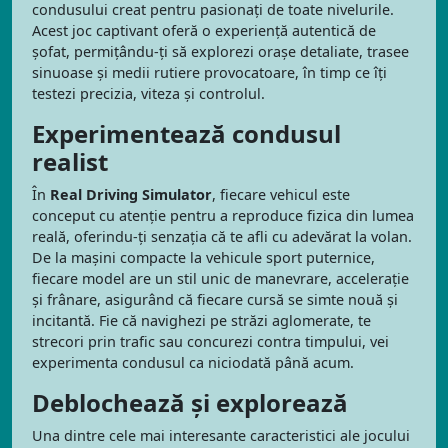
condusului creat pentru pasionați de toate nivelurile.
Acest joc captivant oferă o experiență autentică de
șofat, permițându-ți să explorezi orașe detaliate, trasee
sinuoase și medii rutiere provocatoare, în timp ce îți
testezi precizia, viteza și controlul.
Experimentează condusul
realist
În
Real Driving Simulator
, fiecare vehicul este
conceput cu atenție pentru a reproduce fizica din lumea
reală, oferindu-ți senzația că te afli cu adevărat la volan.
De la mașini compacte la vehicule sport puternice,
fiecare model are un stil unic de manevrare, accelerație
și frânare, asigurând că fiecare cursă se simte nouă și
incitantă. Fie că navighezi pe străzi aglomerate, te
strecori prin trafic sau concurezi contra timpului, vei
experimenta condusul ca niciodată până acum.
Deblochează și explorează
Una dintre cele mai interesante caracteristici ale jocului