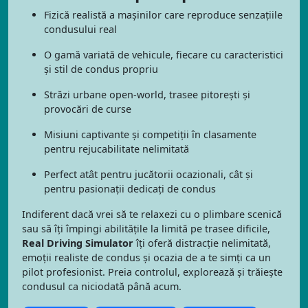
Fizică realistă a mașinilor care reproduce senzațiile
condusului real
O gamă variată de vehicule, fiecare cu caracteristici
și stil de condus propriu
Străzi urbane open-world, trasee pitorești și
provocări de curse
Misiuni captivante și competiții în clasamente
pentru rejucabilitate nelimitată
Perfect atât pentru jucătorii ocazionali, cât și
pentru pasionații dedicați de condus
Indiferent dacă vrei să te relaxezi cu o plimbare scenică
sau să îți împingi abilitățile la limită pe trasee dificile,
Real Driving Simulator
îți oferă distracție nelimitată,
emoții realiste de condus și ocazia de a te simți ca un
pilot profesionist. Preia controlul, explorează și trăiește
condusul ca niciodată până acum.