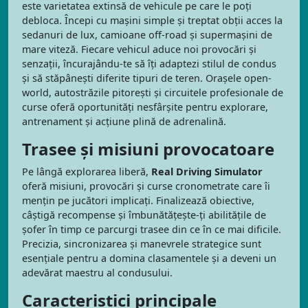
este varietatea extinsă de vehicule pe care le poți
debloca. Începi cu mașini simple și treptat obții acces la
sedanuri de lux, camioane off-road și supermașini de
mare viteză. Fiecare vehicul aduce noi provocări și
senzații, încurajându-te să îți adaptezi stilul de condus
și să stăpânești diferite tipuri de teren. Orașele open-
world, autostrăzile pitorești și circuitele profesionale de
curse oferă oportunități nesfârșite pentru explorare,
antrenament și acțiune plină de adrenalină.
Trasee și misiuni provocatoare
Pe lângă explorarea liberă,
Real Driving Simulator
oferă misiuni, provocări și curse cronometrate care îi
mențin pe jucători implicați. Finalizează obiective,
câștigă recompense și îmbunătățește-ți abilitățile de
șofer în timp ce parcurgi trasee din ce în ce mai dificile.
Precizia, sincronizarea și manevrele strategice sunt
esențiale pentru a domina clasamentele și a deveni un
adevărat maestru al condusului.
Caracteristici principale