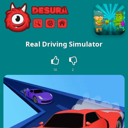
Free Online Games
Căutare
Meniul
Real Driving Simulator
10
2