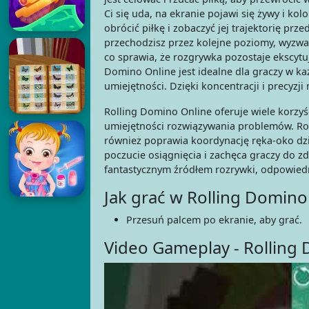
Ci się uda, na ekranie pojawi się żywy i ko
obrócić piłkę i zobaczyć jej trajektorię pr
przechodzisz przez kolejne poziomy, wyzwan
co sprawia, że rozgrywka pozostaje ekscyt
Domino Online jest idealne dla graczy w k
umiejętności. Dzięki koncentracji i precyzj
Rolling Domino Online oferuje wiele korzyśc
umiejętności rozwiązywania problemów. Ro
również poprawia koordynację ręka-oko dz
poczucie osiągnięcia i zachęca graczy do z
fantastycznym źródłem rozrywki, odpowied
Jak grać w Rolling Domino
Przesuń palcem po ekranie, aby grać.
Video Gameplay - Rolling