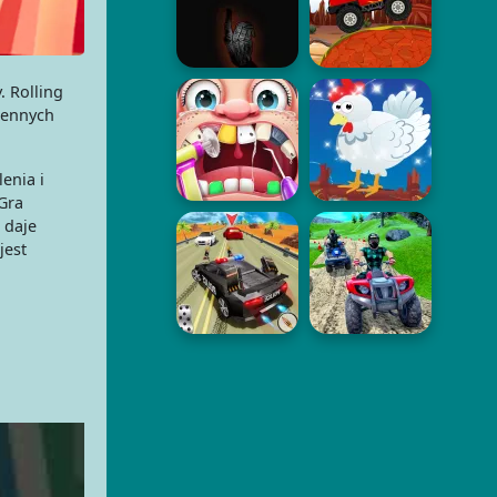
 Rolling
cennych
enia i
Gra
 daje
jest