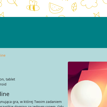
line
on, tablet
roid
line
cynująca gra, w której Twoim zadaniem
ć wszystkie domino za jednym razem. Gdy