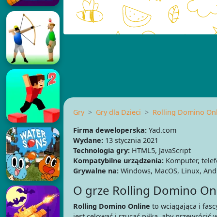
Gry
Gry dla Dzieci
Rolling Domino On
Firma deweloperska:
Yad.com
Wydane:
13 stycznia 2021
Technologia gry:
HTML5, JavaScript
Kompatybilne urządzenia:
Komputer, telef
Grywalne na:
Windows, MacOS, Linux, And
O grze Rolling Domino On
Rolling Domino Online
to wciągająca i fas
jest celować i rzucać piłką, aby przewróci