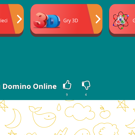
ieci
Gry 3D
G
g Domino Online
9
4