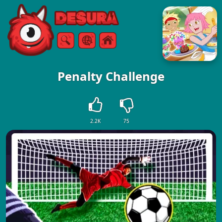
Free Online Games
Szukaj
Menu
Penalty Challenge
2.2K
75