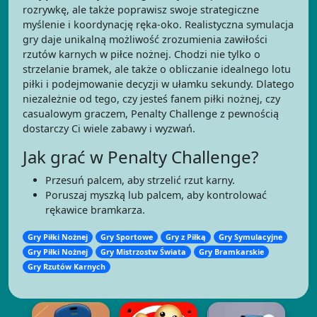
rozrywkę, ale także poprawisz swoje strategiczne
myślenie i koordynację ręka-oko. Realistyczna symulacja
gry daje unikalną możliwość zrozumienia zawiłości
rzutów karnych w piłce nożnej. Chodzi nie tylko o
strzelanie bramek, ale także o obliczanie idealnego lotu
piłki i podejmowanie decyzji w ułamku sekundy. Dlatego
niezależnie od tego, czy jesteś fanem piłki nożnej, czy
casualowym graczem, Penalty Challenge z pewnością
dostarczy Ci wiele zabawy i wyzwań.
Jak grać w Penalty Challenge?
Przesuń palcem, aby strzelić rzut karny.
Poruszaj myszką lub palcem, aby kontrolować
rękawice bramkarza.
Gry Piłki Nożnej
Gry Sportowe
Gry z Piłką
Gry Symulacyjne
Gry Piłki Nożnej
Gry Mistrzostw Świata
Gry Bramkarskie
Gry Rzutów Karnych