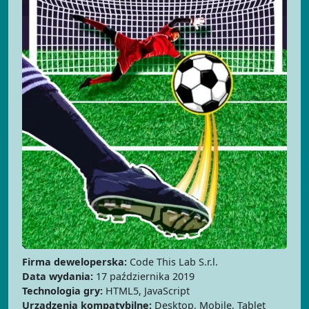
Firma deweloperska:
Code This Lab S.r.l.
Data wydania:
17 października 2019
Technologia gry:
HTML5, JavaScript
Urządzenia kompatybilne:
Desktop, Mobile, Tablet