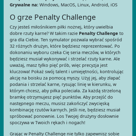
Grywalne na:
Windows, MacOS, Linux, Android, iOS
O grze Penalty Challenge
Czy jesteś miłośnikiem piłki nożnej, który uwielbia
dobre rzuty karne? W takim razie
Penalty Challenge
to
gra dla Ciebie. Ten symulator pozwala wybrać spośród
32 różnych drużyn, które będziesz reprezentować. Po
dokonaniu wyboru czeka Cię seria meczów, w których
będziesz musiał wykonywać i strzelać rzuty karne. Ale
uważaj, masz tylko pięć prób, więc precyzja jest
kluczowa! Pokaż swój talent i umiejętności, kontrolując
akcję na boisku za pomocą myszy. Użyj jej, aby złapać
podania i strzelać karne, rysując linię w kierunku, w
którym chcesz, aby piłka poleciała. Za każdą strzeloną
bramkę otrzymujesz pięć punktów. Aby przejść do
następnego meczu, musisz zakończyć zwycięską
kombinację rzutów karnych. Jeśli nie, będziesz musiał
spróbować ponownie. Los Twojej drużyny dosłownie
spoczywa w Twoich rękach i nogach!
Grając w Penalty Challenge nie tylko zapewnisz sobie