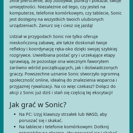
złote pierścienie, aby zdobywać punkty i pokazać swoje
umiejętności. Niezależnie od tego, czy jesteś na
komputerze, telefonie komórkowym, czy tablecie, Sonic
jest dostępny na wszystkich twoich ulubionych
urządzeniach. Zanurz się i ciesz się jazdą!
Udział w przygodach Sonic nie tylko oferuje
nieskończoną zabawę, ale także doskonali twoje
refleksy i koordynację ręka-oko dzięki swojej szybkiej
rozgrywce. Uwielbiana postać gry i urzekające etapy
sprawiają, że pozostaje ona wiecznym faworytem
zarówno wśród początkujących, jak i doświadczonych
graczy. Powszechne uznanie Sonic stworzyło ogromną
społeczność online, idealną do znalezienia wsparcia i
przyjaznej rywalizacji. Na co więc czekasz? Dołącz do
akcji z Sonic już dziś i stań się częścią tej ekscytacji!
Jak grać w Sonic?
Na PC: Użyj klawiszy strzałek lub WASD, aby
poruszać się i skakać.
Na tablecie i telefonie komórkowym: Dotknij
przycisków na ekranie, aby poruszać się i skakać.