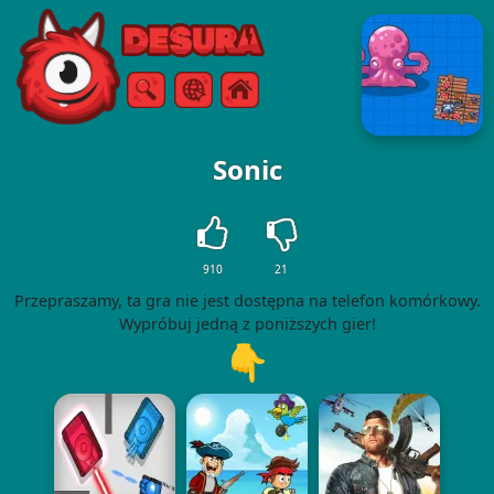
Free Online Games
Szukaj
Menu
Sonic
910
21
Przepraszamy, ta gra nie jest dostępna na telefon komórkowy.
Wypróbuj jedną z poniższych gier!
👇