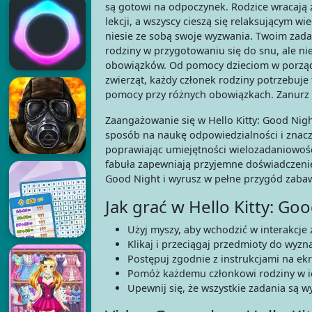
są gotowi na odpoczynek. Rodzice wracają z
lekcji, a wszyscy cieszą się relaksującym w
niesie ze sobą swoje wyzwania. Twoim zad
rodziny w przygotowaniu się do snu, ale 
obowiązków. Od pomocy dzieciom w porząd
zwierząt, każdy członek rodziny potrzebuje
pomocy przy różnych obowiązkach. Zanurz się
Zaangażowanie się w Hello Kitty: Good Night 
sposób na naukę odpowiedzialności i znacz
poprawiając umiejętności wielozadaniowośc
fabuła zapewniają przyjemne doświadczenie 
Good Night i wyrusz w pełne przygód zabawy 
Jak grać w Hello Kitty: Go
Użyj myszy, aby wchodzić w interakcje
Klikaj i przeciągaj przedmioty do wyzn
Postępuj zgodnie z instrukcjami na ek
Pomóż każdemu członkowi rodziny w i
Upewnij się, że wszystkie zadania są 