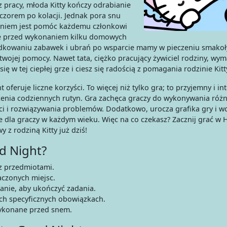
 pracy, młoda Kitty kończy odrabianie
ieczorem po kolacji. Jednak pora snu
aniem jest pomóc każdemu członkowi
nie przed wykonaniem kilku domowych
kowaniu zabawek i ubrań po wsparcie mamy w pieczeniu smakoł
 twojej pomocy. Nawet tata, ciężko pracujący żywiciel rodziny, wy
 w tej ciepłej grze i ciesz się radością z pomagania rodzinie Kitt
oferuje liczne korzyści. To więcej niż tylko gra; to przyjemny i i
enia codziennych rutyn. Gra zachęca graczy do wykonywania róż
i i rozwiązywania problemów. Dodatkowo, urocza grafika gry i w
dla graczy w każdym wieku. Więc na co czekasz? Zacznij grać w He
z rodziną Kitty już dziś!
od Night?
 z przedmiotami.
aczonych miejsc.
ranie, aby ukończyć zadania.
ch specyficznych obowiązkach.
wykonane przed snem.