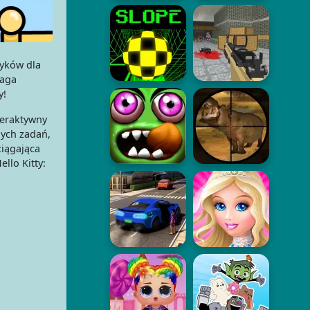
yków dla
maga
y!
nteraktywny
nych zadań,
ciągająca
llo Kitty: