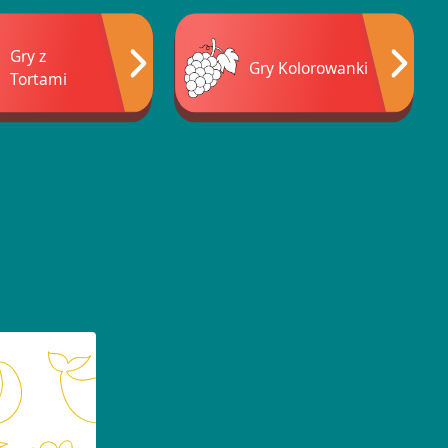
Gry z
Gry Kolorowanki
Tortami