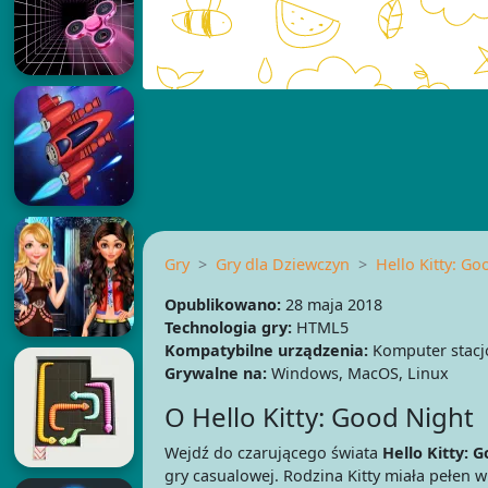
Gry
Gry dla Dziewczyn
Hello Kitty: Go
Opublikowano:
28 maja 2018
Technologia gry:
HTML5
Kompatybilne urządzenia:
Komputer stacj
Grywalne na:
Windows, MacOS, Linux
O Hello Kitty: Good Night
Wejdź do czarującego świata
Hello Kitty: 
gry casualowej. Rodzina Kitty miała pełen 