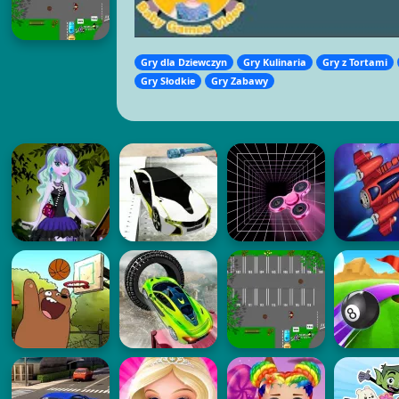
Gry dla Dziewczyn
Gry Kulinaria
Gry z Tortami
Gry Słodkie
Gry Zabawy