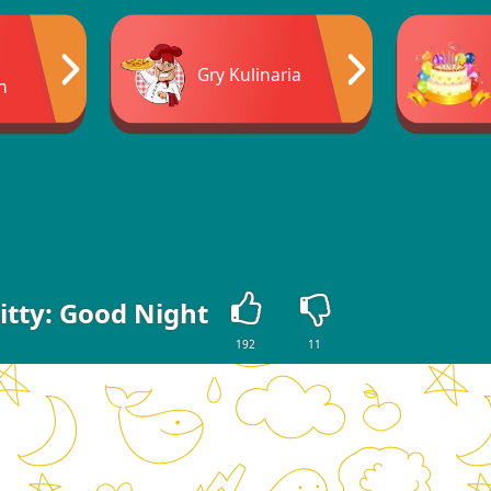
Gry Kulinaria
n
Kitty: Good Night
192
11