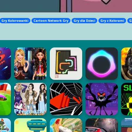
Gry Kolorowanki
Cartoon Network Gry
Gry dla Dzieci
Gry z Kolorami
G