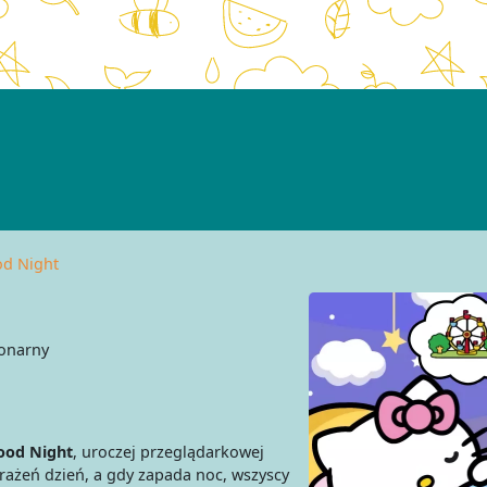
od Night
onarny
Good Night
, uroczej przeglądarkowej
wrażeń dzień, a gdy zapada noc, wszyscy