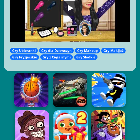
Gry Ubieranki
Gry dla Dziewczyn
Gry Makeup
Gry Makijaż
Gry Fryzjerskie
Gry z Ciężarnymi
Gry Słodkie