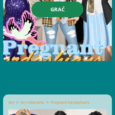
GRAĆ
Gry
Gry Ubieranki
Pregnant Kardashians