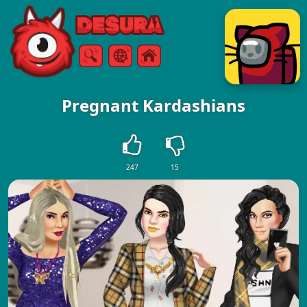
Free Online Games
Szukaj
Menu
Pregnant Kardashians
247
15