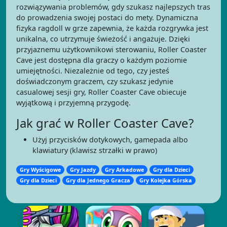
rozwiązywania problemów, gdy szukasz najlepszych tras
do prowadzenia swojej postaci do mety. Dynamiczna
fizyka ragdoll w grze zapewnia, że każda rozgrywka jest
unikalna, co utrzymuje świeżość i angażuje. Dzięki
przyjaznemu użytkownikowi sterowaniu, Roller Coaster
Cave jest dostępna dla graczy o każdym poziomie
umiejętności. Niezależnie od tego, czy jesteś
doświadczonym graczem, czy szukasz jedynie
casualowej sesji gry, Roller Coaster Cave obiecuje
wyjątkową i przyjemną przygodę.
Jak grać w Roller Coaster Cave?
Użyj przycisków dotykowych, gamepada albo
klawiatury (klawisz strzałki w prawo)
Gry Wyścigowe
Gry Jazdy
Gry Arkadowe
Gry dla Dzieci
Gry dla Dzieci
Gry dla Jednego Gracza
Gry Kolejka Górska