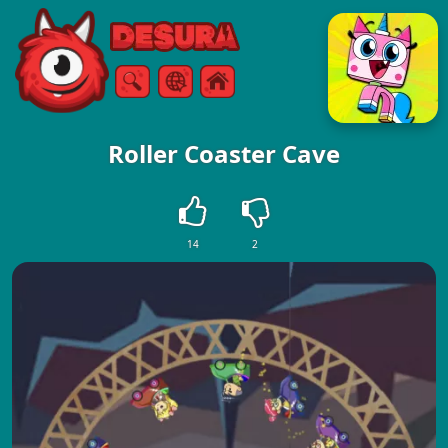
Free Online Games
Szukaj
Menu
Roller Coaster Cave
14
2