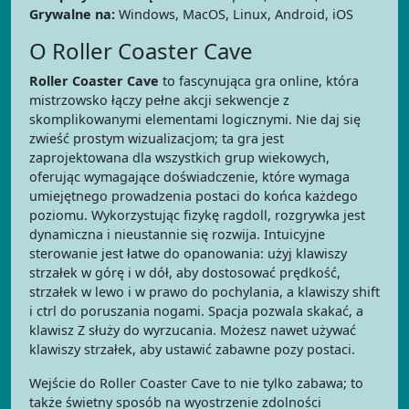
Grywalne na:
Windows, MacOS, Linux, Android, iOS
O Roller Coaster Cave
Roller Coaster Cave
to fascynująca gra online, która
mistrzowsko łączy pełne akcji sekwencje z
skomplikowanymi elementami logicznymi. Nie daj się
zwieść prostym wizualizacjom; ta gra jest
zaprojektowana dla wszystkich grup wiekowych,
oferując wymagające doświadczenie, które wymaga
umiejętnego prowadzenia postaci do końca każdego
poziomu. Wykorzystując fizykę ragdoll, rozgrywka jest
dynamiczna i nieustannie się rozwija. Intuicyjne
sterowanie jest łatwe do opanowania: użyj klawiszy
strzałek w górę i w dół, aby dostosować prędkość,
strzałek w lewo i w prawo do pochylania, a klawiszy shift
i ctrl do poruszania nogami. Spacja pozwala skakać, a
klawisz Z służy do wyrzucania. Możesz nawet używać
klawiszy strzałek, aby ustawić zabawne pozy postaci.
Wejście do Roller Coaster Cave to nie tylko zabawa; to
także świetny sposób na wyostrzenie zdolności