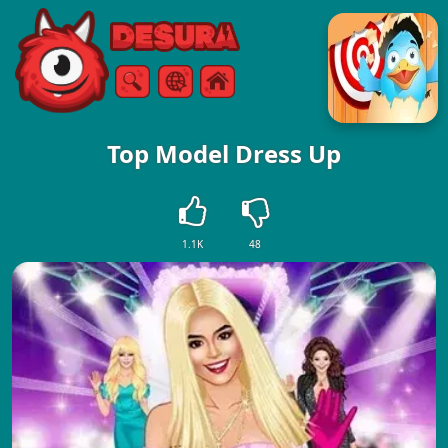
Free Online Games
Zoeken
Menu
Top Model Dress Up
1.1K
48