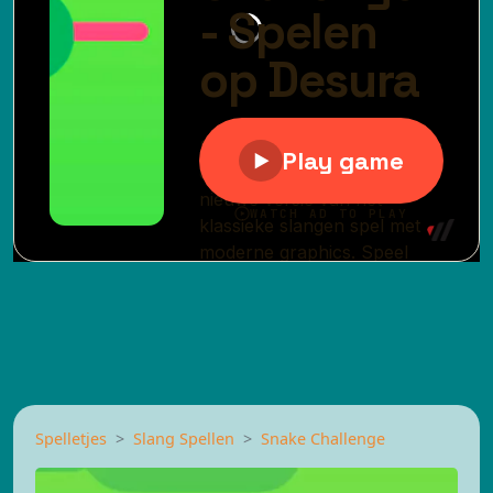
Spelletjes
Slang Spellen
Snake Challenge