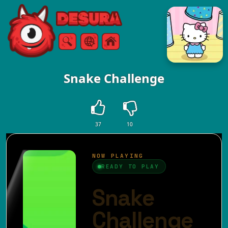
Free Online Games
Zoeken
Menu
Snake Challenge
37
10