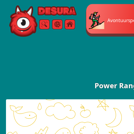
Free Online Games
Avontuursp
Zoeken
Menu
Power Ran