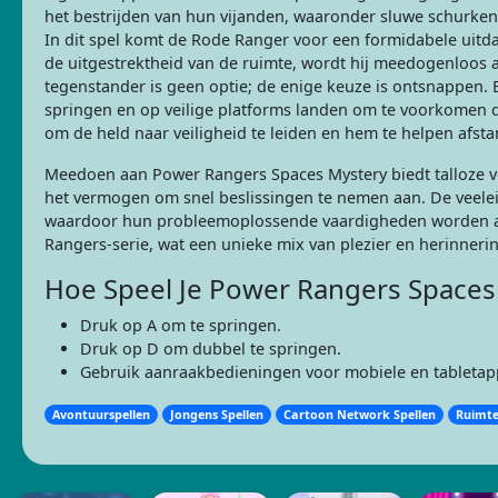
het bestrijden van hun vijanden, waaronder sluwe schurken
In dit spel komt de Rode Ranger voor een formidabele uitda
de uitgestrektheid van de ruimte, wordt hij meedogenloos 
tegenstander is geen optie; de enige keuze is ontsnappen.
springen en op veilige platforms landen om te voorkomen da
om de held naar veiligheid te leiden en hem te helpen afs
Meedoen aan Power Rangers Spaces Mystery biedt talloze v
het vermogen om snel beslissingen te nemen aan. De veelei
waardoor hun probleemoplossende vaardigheden worden aa
Rangers-serie, wat een unieke mix van plezier en herinnerin
Hoe Speel Je Power Rangers Spaces
Druk op A om te springen.
Druk op D om dubbel te springen.
Gebruik aanraakbedieningen voor mobiele en tabletap
Avontuurspellen
Jongens Spellen
Cartoon Network Spellen
Ruimte