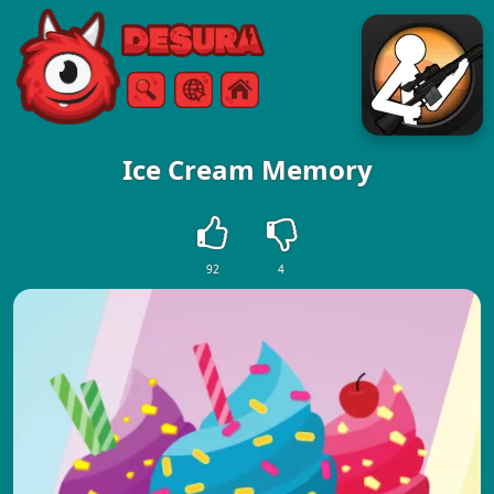
Free Online Games
Zoeken
Menu
Ice Cream Memory
92
4