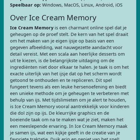
Speelbaar op:
Windows, MacOS, Linux, Android, iOS
Over Ice Cream Memory
Ice Cream Memory
is een charmant online spel dat je
geheugen op de proef stelt. De kern van het spel draait
om het maken van je eigen ijsje op basis van een
gegeven afbeelding, wat nauwgezette aandacht voor
detail vereist. Met een scala aan heerlijke desserts om
uit te kiezen, is de belangrijkste uitdaging om de
ingrediënten niet door elkaar te halen. Je taak is om het
exacte uiterlijk van het ijsje dat op het scherm wordt
getoond te onthouden en te repliceren. Dit spel
fungeert tevens als een leuke hersenoefening en biedt
een unieke methode om je geheugen te verbeteren met
behulp van ijs. Met tijdslimieten om je alert te houden,
is Ice Cream Memory vooral aantrekkelijk voor kinderen
die dol zijn op ijs. De kleurrijke graphics en de
boeiende taak om na te maken wat je ziet, maken het
een meeslepende ervaring. In Ice Cream Memory maak
je samen ijs, wat een kijkje geeft in de creatie van je
favoriete traktatie. Duik erin en geniet van het spel!