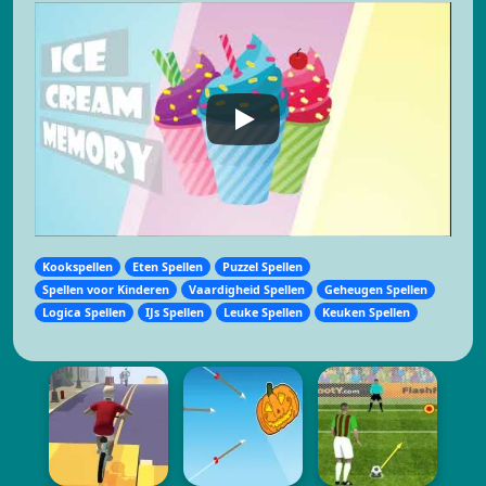
Kookspellen
Eten Spellen
Puzzel Spellen
Spellen voor Kinderen
Vaardigheid Spellen
Geheugen Spellen
Logica Spellen
IJs Spellen
Leuke Spellen
Keuken Spellen