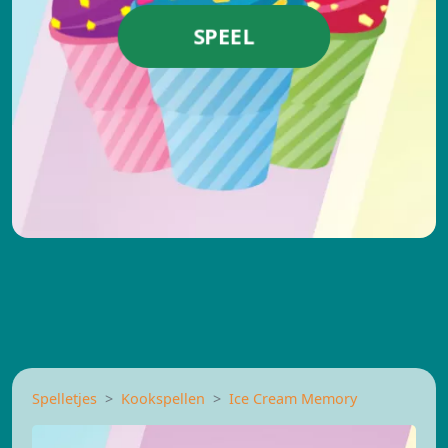
SPEEL
Spelletjes
Kookspellen
Ice Cream Memory