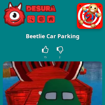
Free Online Games
Zoeken
Menu
Beetlie Car Parking
15
2