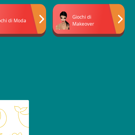
Giochi di
ochi di Moda
Makeover