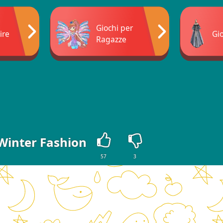
Giochi per
ire
Gi
Ragazze
 Winter Fashion
57
3