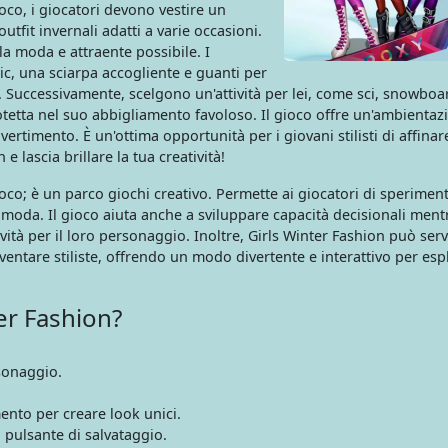
co, i giocatori devono vestire un
tfit invernali adatti a varie occasioni.
lla moda e attraente possibile. I
ic, una sciarpa accogliente e guanti per
o. Successivamente, scelgono un'attività per lei, come sci, snowboa
protetta nel suo abbigliamento favoloso. Il gioco offre un'ambientaz
ertimento. È un'ottima opportunità per i giovani stilisti di affinare
 e lascia brillare la tua creatività!
oco; è un parco giochi creativo. Permette ai giocatori di speriment
la moda. Il gioco aiuta anche a sviluppare capacità decisionali mentr
tività per il loro personaggio. Inoltre, Girls Winter Fashion può ser
ventare stiliste, offrendo un modo divertente e interattivo per esp
er Fashion?
rsonaggio.
ento per creare look unici.
ul pulsante di salvataggio.