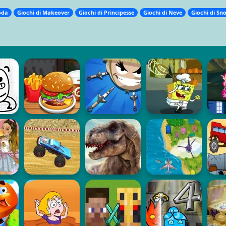
oda
Giochi di Makeover
Giochi di Principesse
Giochi di Neve
Giochi di S