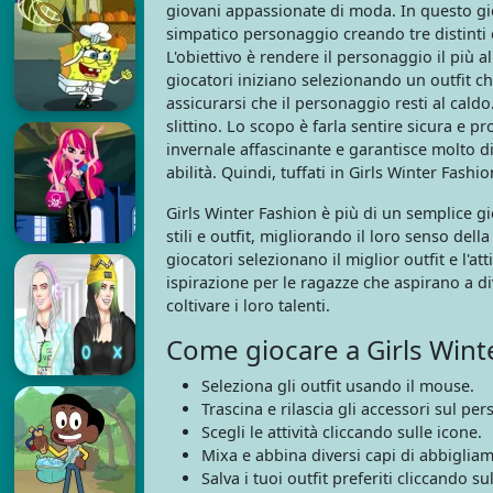
giovani appassionate di moda. In questo gio
simpatico personaggio creando tre distinti ou
L'obiettivo è rendere il personaggio il più a
giocatori iniziano selezionando un outfit ch
assicurarsi che il personaggio resti al cald
slittino. Lo scopo è farla sentire sicura e 
invernale affascinante e garantisce molto div
abilità. Quindi, tuffati in Girls Winter Fashion
Girls Winter Fashion è più di un semplice gi
stili e outfit, migliorando il loro senso del
giocatori selezionano il miglior outfit e l'at
ispirazione per le ragazze che aspirano a di
coltivare i loro talenti.
Come giocare a Girls Wint
Seleziona gli outfit usando il mouse.
Trascina e rilascia gli accessori sul pe
Scegli le attività cliccando sulle icone.
Mixa e abbina diversi capi di abbigliam
Salva i tuoi outfit preferiti cliccando s