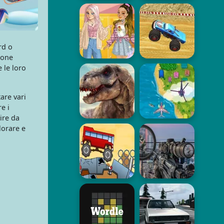
rd o
ione
 le loro
are vari
e i
vire da
lorare e