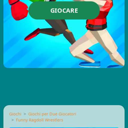
GIOCARE
Giochi
Giochi per Due Giocatori
Funny Ragdoll Wrestlers