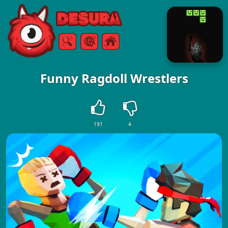
Free Online Games
Ricerca
Menù
Funny Ragdoll Wrestlers
191
4