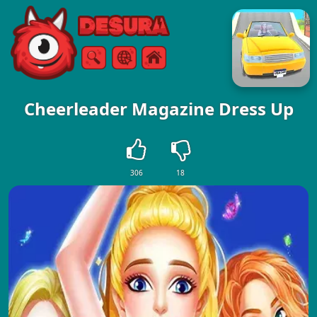
Free Online Games
Ricerca
Menù
Cheerleader Magazine Dress Up
306
18