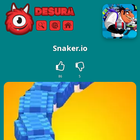
Free Online Games
Chercher
Menu
Snaker.io
86
5