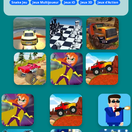
Snake Jeu
Jeux Multijoueur
Jeux iO
Jeux 3D
Jeux d'Action