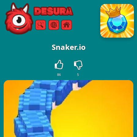
Free Online Games
Tìm kiếm
Thực đơn
Snaker.io
86
5