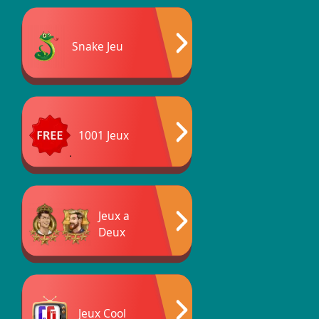
Snake Jeu
1001 Jeux
Jeux a
Deux
Jeux Cool