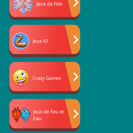
Jeux de Fille
Jeux iO
Crazy Games
Jeux de Feu et
Eau