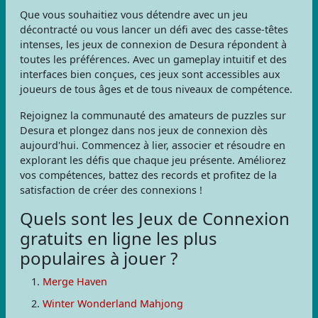
Que vous souhaitiez vous détendre avec un jeu
décontracté ou vous lancer un défi avec des casse-têtes
intenses, les jeux de connexion de Desura répondent à
toutes les préférences. Avec un gameplay intuitif et des
interfaces bien conçues, ces jeux sont accessibles aux
joueurs de tous âges et de tous niveaux de compétence.
Rejoignez la communauté des amateurs de puzzles sur
Desura et plongez dans nos jeux de connexion dès
aujourd'hui. Commencez à lier, associer et résoudre en
explorant les défis que chaque jeu présente. Améliorez
vos compétences, battez des records et profitez de la
satisfaction de créer des connexions !
Quels sont les Jeux de Connexion
gratuits en ligne les plus
populaires à jouer ?
Merge Haven
Winter Wonderland Mahjong