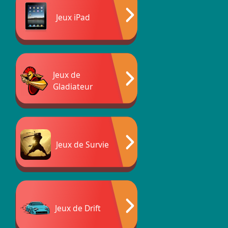
Jeux iPad
Jeux de
Gladiateur
Jeux de Survie
Jeux de Drift