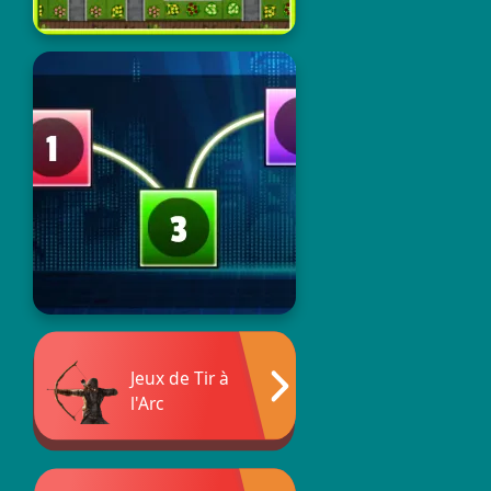
Jeux de Tir à
l'Arc