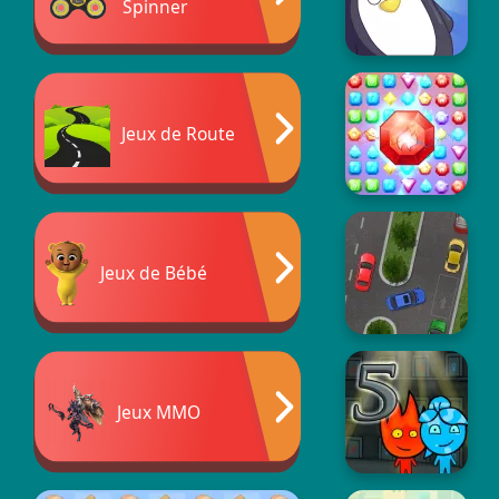
Spinner
Jeux de Route
Jeux de Bébé
Jeux MMO