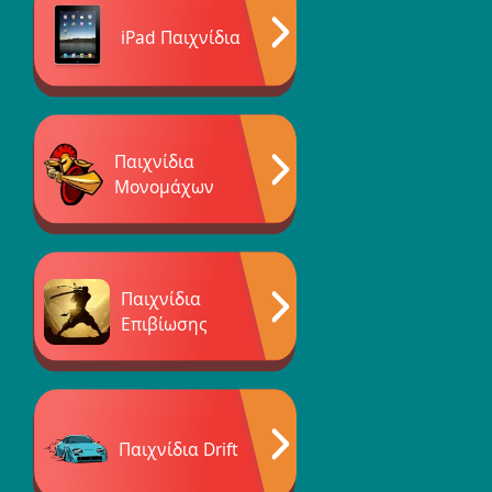
iPad Παιχνίδια
Παιχνίδια
Μονομάχων
Παιχνίδια
Επιβίωσης
Παιχνίδια Drift