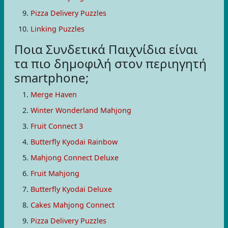
Pizza Delivery Puzzles
Linking Puzzles
Ποια Συνδετικά Παιχνίδια είναι
τα πιο δημοφιλή στον περιηγητή
smartphone;
Merge Haven
Winter Wonderland Mahjong
Fruit Connect 3
Butterfly Kyodai Rainbow
Mahjong Connect Deluxe
Fruit Mahjong
Butterfly Kyodai Deluxe
Cakes Mahjong Connect
Pizza Delivery Puzzles