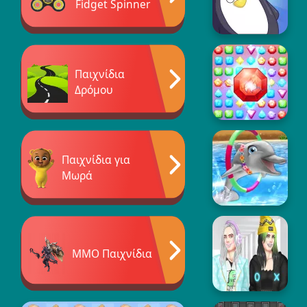
Fidget Spinner
Παιχνίδια
Δρόμου
Παιχνίδια για
Μωρά
MMO Παιχνίδια