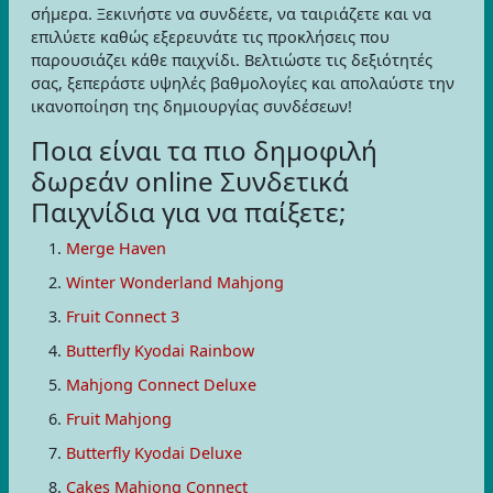
σήμερα. Ξεκινήστε να συνδέετε, να ταιριάζετε και να
επιλύετε καθώς εξερευνάτε τις προκλήσεις που
παρουσιάζει κάθε παιχνίδι. Βελτιώστε τις δεξιότητές
σας, ξεπεράστε υψηλές βαθμολογίες και απολαύστε την
ικανοποίηση της δημιουργίας συνδέσεων!
Ποια είναι τα πιο δημοφιλή
δωρεάν online Συνδετικά
Παιχνίδια για να παίξετε;
Merge Haven
Winter Wonderland Mahjong
Fruit Connect 3
Butterfly Kyodai Rainbow
Mahjong Connect Deluxe
Fruit Mahjong
Butterfly Kyodai Deluxe
Cakes Mahjong Connect