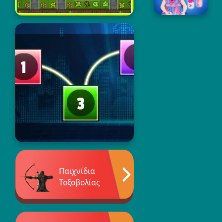
Παιχνίδια
Τοξοβολίας