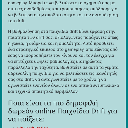
gameplay. Μπορείτε να βελτιώσετε τα οχήματά σας με
οπτικές αναβαθμίσεις και τροποποιήσεις απόδοσης για
να βελτιώσετε την αποδοτικότητα και την ανταπόκριση
του drift.
Η βαθμολόγηση στα παιχνίδια drift δίνει έμφαση στην
ποιότητα των drift σας, αξιολογώντας παράγοντες όπως
η γωνία, η διάρκεια και η ομαλότητα. Αυτό προσθέτει
ένα στρατηγικό επίπεδο στο gameplay, απαιτώντας από
εσάς να ισορροπήσετε τον κίνδυνο και τον έλεγχο για
να επιτύχετε υψηλές βαθμολογίες διατηρώντας
παράλληλα την ταχύτητα. Βυθιστείτε σε αυτά τα γεμάτα
αδρεναλίνη παιχνίδια για να βελτιώσετε τις ικανότητές
σας στο drift, να ανταγωνιστείτε με το χρόνο ή να
αγωνιστείτε εναντίον άλλων σε ένα οπτικά εντυπωσιακό
και τεχνικά απαιτητικό περιβάλλον.
Ποια είναι τα πιο δημοφιλή
δωρεάν online Παιχνίδια Drift για
να παίξετε;