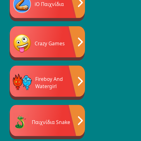
iO Παιχνίδια
Crazy Games
Fireboy And
Watergirl
Παιχνίδια Snake