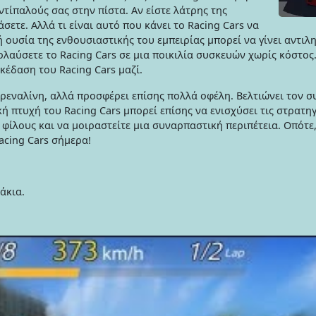
ντίπαλούς σας στην πίστα. Αν είστε λάτρης της
σετε. Αλλά τι είναι αυτό που κάνει το Racing Cars να
ή ουσία της ενθουσιαστικής του εμπειρίας μπορεί να γίνει αντι
απολαύσετε το Racing Cars σε μια ποικιλία συσκευών χωρίς κόστο
κέδαση του Racing Cars μαζί.
δρεναλίνη, αλλά προσφέρει επίσης πολλά οφέλη. Βελτιώνει τον 
ή πτυχή του Racing Cars μπορεί επίσης να ενισχύσει τις στρατηγ
 φίλους και να μοιραστείτε μια συναρπαστική περιπέτεια. Οπότε,
Racing Cars σήμερα!
άκια.