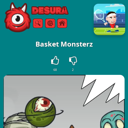
Free Online Games
Chercher
Menu
Basket Monsterz
68
2