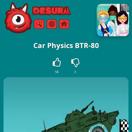
Free Online Games
Buscar
Menú
Car Physics BTR-80
58
3