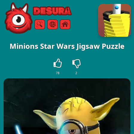
Free Online Games
Buscar
Menú
Minions Star Wars Jigsaw Puzzle
78
2