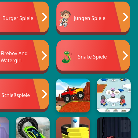
Burger Spiele
Jungen Spiele
Fireboy And
Snake Spiele
Watergirl
Schießspiele