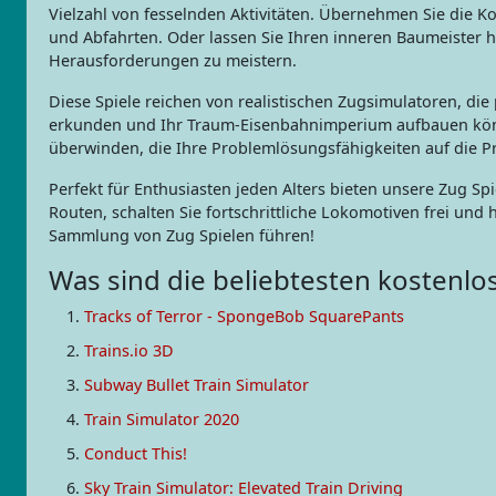
Vielzahl von fesselnden Aktivitäten. Übernehmen Sie die 
und Abfahrten. Oder lassen Sie Ihren inneren Baumeister h
Herausforderungen zu meistern.
Diese Spiele reichen von realistischen Zugsimulatoren, die 
erkunden und Ihr Traum-Eisenbahnimperium aufbauen können
überwinden, die Ihre Problemlösungsfähigkeiten auf die Pr
Perfekt für Enthusiasten jeden Alters bieten unsere Zug Sp
Routen, schalten Sie fortschrittliche Lokomotiven frei und 
Sammlung von Zug Spielen führen!
Was sind die beliebtesten kostenlo
Tracks of Terror - SpongeBob SquarePants
Trains.io 3D
Subway Bullet Train Simulator
Train Simulator 2020
Conduct This!
Sky Train Simulator: Elevated Train Driving