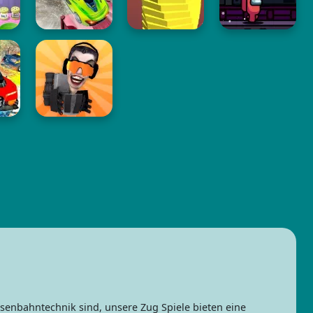
senbahntechnik sind, unsere Zug Spiele bieten eine