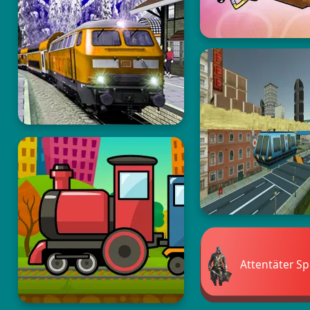
Attentäter Sp