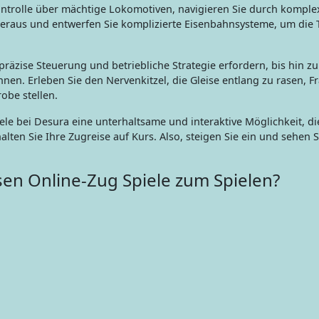
Kontrolle über mächtige Lokomotiven, navigieren Sie durch komple
eraus und entwerfen Sie komplizierte Eisenbahnsysteme, um die T
präzise Steuerung und betriebliche Strategie erfordern, bis hin zu
. Erleben Sie den Nervenkitzel, die Gleise entlang zu rasen, F
obe stellen.
iele bei Desura eine unterhaltsame und interaktive Möglichkeit, 
halten Sie Ihre Zugreise auf Kurs. Also, steigen Sie ein und sehen 
sen Online-Zug Spiele zum Spielen?