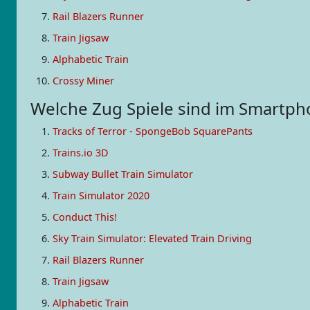
Rail Blazers Runner
Train Jigsaw
Alphabetic Train
Crossy Miner
Welche Zug Spiele sind im Smartph
Tracks of Terror - SpongeBob SquarePants
Trains.io 3D
Subway Bullet Train Simulator
Train Simulator 2020
Conduct This!
Sky Train Simulator: Elevated Train Driving
Rail Blazers Runner
Train Jigsaw
Alphabetic Train