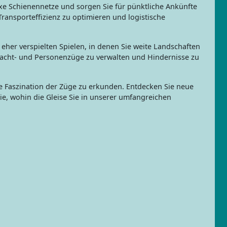
xe Schienennetze und sorgen Sie für pünktliche Ankünfte
ransporteffizienz zu optimieren und logistische
 eher verspielten Spielen, in denen Sie weite Landschaften
racht- und Personenzüge zu verwalten und Hindernisse zu
die Faszination der Züge zu erkunden. Entdecken Sie neue
Sie, wohin die Gleise Sie in unserer umfangreichen