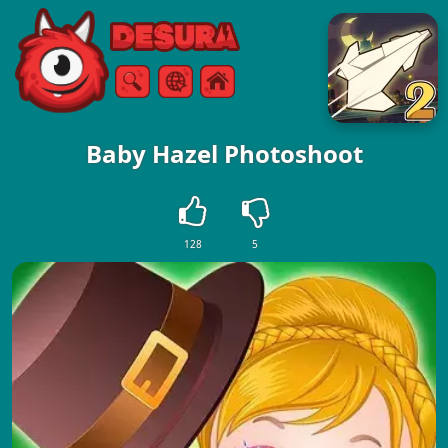
Free Online Games
Suche
Speisekarte
Baby Hazel Photoshoot
128
5