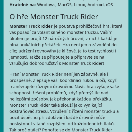
Hratelné na:
Windows, MacOS, Linux, Android, iOS
O hře Monster Truck Rider
Monster Truck Rider
je poutavá prohlížečová hra, která
vás posadí za volant silného monster trucku. Vaším
úkolem je projít 12 náročných úrovní, z nichž každá je
plná unikátních překážek. Hra není jen o závodění do
cíle; udržení rovnováhy je klíčové. Je to test rychlosti i
jemnosti. Takže se připoutejte a připravte se na
vzrušující dobrodružství s Monster Truck Rider!
Hraní Monster Truck Rider není jen zábavné, ale i
prospěšné. Zlepšuje vaši koordinaci rukou a očí, když
manévrujete různými úrovněmi. Navíc hra zvyšuje vaše
schopnosti řešení problémů, když přemýšlíte nad
nejlepšími způsoby, jak překonat každou překážku.
Monster Truck Rider také slouží jako vynikající
odstraňovač stresu. Vzrušení z řízení monster trucku a
pocit úspěchu při zdolávání každé úrovně může
poskytnout vítané rozptýlení od každodenních tlaků.
Tak proč otálet? Ponořte se do Monster Truck Rider