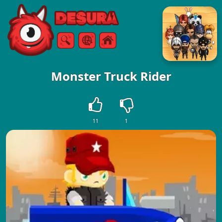
Free Online Games
Vyhledávání
Menu
Monster Truck Rider
11
1