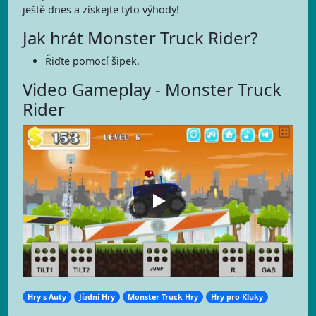
ještě dnes a získejte tyto výhody!
Jak hrát Monster Truck Rider?
Řiďte pomocí šipek.
Video Gameplay - Monster Truck
Rider
Hry s Auty
Jízdní Hry
Monster Truck Hry
Hry pro Kluky