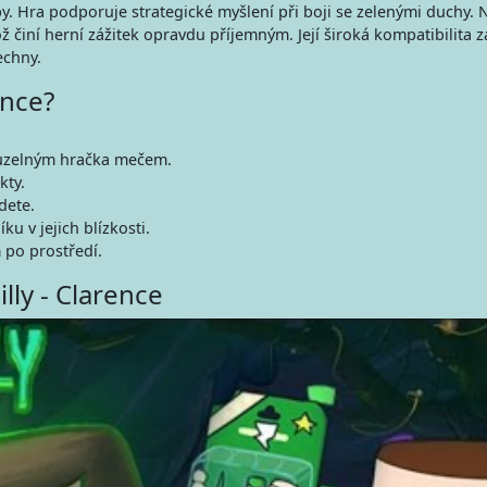
y. Hra podporuje strategické myšlení při boji se zelenými duchy. 
ož činí herní zážitek opravdu příjemným. Její široká kompatibilita z
echny.
ence?
ouzelným hračka mečem.
kty.
dete.
u v jejich blízkosti.
po prostředí.
lly - Clarence