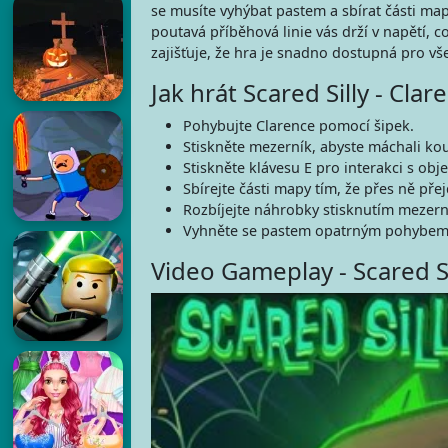
se musíte vyhýbat pastem a sbírat části map
poutavá příběhová linie vás drží v napětí, c
zajišťuje, že hra je snadno dostupná pro vš
Jak hrát Scared Silly - Clar
Pohybujte Clarence pomocí šipek.
Stiskněte mezerník, abyste máchali k
Stiskněte klávesu E pro interakci s obje
Sbírejte části mapy tím, že přes ně přej
Rozbíjejte náhrobky stisknutím mezerník
Vyhněte se pastem opatrným pohybem 
Video Gameplay - Scared Si