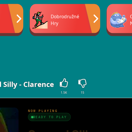
Dobrodružné
Hry
 Silly - Clarence
1.5K
15