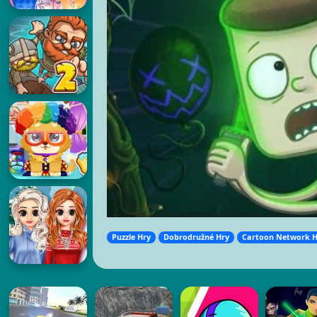
Puzzle Hry
Dobrodružné Hry
Cartoon Network H