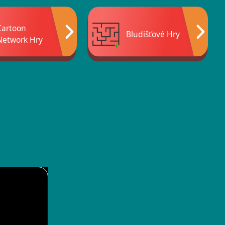
Cartoon
Bludišťové Hry
Network Hry