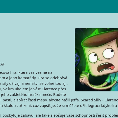
ce
žečová hra, která vás vezme na
cem a jeho kamarády. Hra se odehrává
íly ožívají a nemrtví se volně toulají.
, vaším úkolem je vést Clarence přes
 jeho zakletého hračka meče. Budete
asti, a sbírat části mapy, abyste našli Jeffa. Scared Silly - Clarenc
 škálou zařízení, což zajišťuje, že si můžete užít legraci kdykoli a
en poskytuje zábavu, ale také zlepšuje vaše schopnosti řešit probl