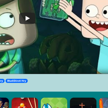
ry
Bludišťové Hry