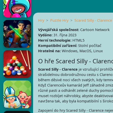
Hry
Puzzle Hry
Scared Silly - Clarence
Vývojářská společnost:
Cartoon Network
Vydáno:
31. října 2023
Herní technologie:
HTML5
Kompatibilní zařízení:
Stolní počítač
Hratelné na:
Windows, MacOS, Linux
O hře Scared Silly - Claren
Scared Silly - Clarence
je vzrušující prohlí
strašidelnou dobrodružnou cestu s Claren
během děsivé noci všech svatých, kdy temné s
Když Clarenceův kamarád Jeff záhadně zmizí
různé pasti a odhánět zelené duchy pomocí
muset rozbíjet náhrobky, abyste deaktivovali p
navržena tak, aby byla kompatibilní s širokou
Zapojení do hry Scared Silly - Clarence nej