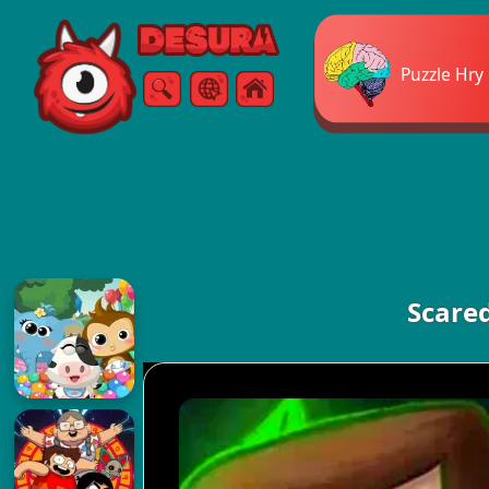
Free Online Games
Puzzle Hry
Vyhledávání
Menu
Scared