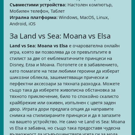
Съвместими устройства:
Настолен компютър,
Мобилен телефон, Таблет
Игрална платформа:
Windows, MacOS, Linux,
Android, iOS
За Land vs Sea: Moana vs Elsa
Land vs Sea: Moana vs Elsa
е очарователна онлайн
игра, която ви позволява да се превъплътите в
стилист за две от емблематичните принцеси на
Disney, Елза и Моана. Потопете се в забавлението,
като помагате на тези любими героини да изберат
шикозни облекла, зашеметяващи прически и
перфектни аксесоари за тяхната разходка. Можете
също така да изберете живописна обстановка за
тяхното приключение, било то спокойно скалисто
крайбрежие или оживен, изпълнен с цветя заден
двор. Играта дори предлага опция да направите
снимка на стилизираните принцеси и да я запазите
на вашето устройство. Не само че Land vs Sea: Moana
vs Elsa е забавна, но също така предоставя чудесна
възможност да усъвършенствате усета си за мода.