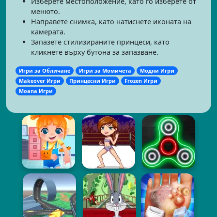
Изберете местоположение, като го изберете от
менюто.
Направете снимка, като натиснете иконата на
камерата.
Запазете стилизираните принцеси, като
кликнете върху бутона за запазване.
Игри за Обличане
Игри за Момичета
Модни Игри
Makeover Игри
Принцесни Игри
Frozen Игри
Moana Игри