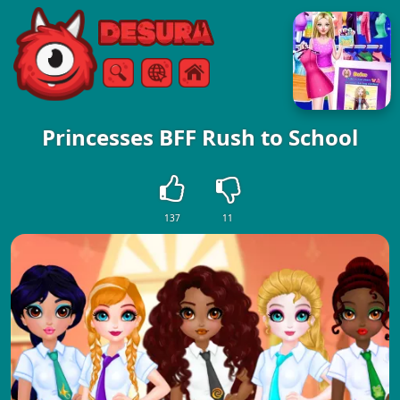
Free Online Games
Tìm kiếm
Thực đơn
Princesses BFF Rush to School
137
11