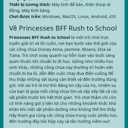
Thiết bị tương thích:
Máy tính để bàn, Điện thoại di
động, Máy tính bảng
Chơi được trên:
Windows, MacOS, Linux, Android, iOS
Về Princesses BFF Rush to School
Princesses BFF Rush to School
là một trò chơi trực
tuyến giải trí và lôi cuốn, nơi bạn bước vào thế giới của
các công chúa Disney Anna, Jasmine, Moana, Elsa và
Tiana. Trò chơi xoay quanh sự hỗn loạn vào buổi sáng
quen thuộc khi chuẩn bị đi học. Giống như nhiều học
sinh khác, những công chúa này thường trì hoãn việc
chuẩn bị ba lô, dẫn đến cuộc chạy đua điên cuồng để
thu thập những vật dụng cần thiết và đến trường đúng
giờ. Với vai trò là trợ thủ đáng tin cậy của họ, nhiệm vụ
của bạn là giúp mỗi công chúa tìm và sắp xếp tất cả các
vật phẩm trước khi hết thời gian. Trò chơi thậm chí còn
có tính năng gợi ý tiện lợi cho những khoảnh khắc khó
khăn khi một vật phẩm dường như không thể tìm thấy.
Hãy tham gia cùng các công chúa trong cuộc phiêu lưu
đến trường đầy hồi hộp này và tận hưởng niềm vui!