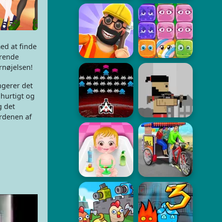
ed at finde
drende
rnøjelsen!
ngerer det
 hurtigt og
g det
erdenen af