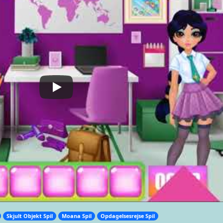
Skjult Objekt Spil
Moana Spil
Opdagelsesrejse Spil