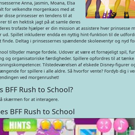
insesserne Anna, Jasmin, Moana, Elsa
 alt for velkendte morgenkaos med at
ar disse prinsesser en tendens til at
er til en hektisk jagt på at samle deres
deres trofaste hjælper er din mission at assistere hver prinsesse m
 ud. Spillet inkluderer endda en nyttig hint-funktion til de udfor
t finde. Deltag i prinsessernes spændende skoleeventyr og nyd fo
hool tilbyder mange fordele. Udover at være et fornøjeligt spil, fu
ring og organisatoriske færdigheder. Spillere opfordres til at tænke
øsningskompetencer. Tilstedeværelsen af elskede Disney-figurer o
ængende for spillere i alle aldre. Så hvorfor vente? Fordyb dig i v
pændingen ved morgenrushet!
es BFF Rush to School?
å skærmen for at interagere.
es BFF Rush to School