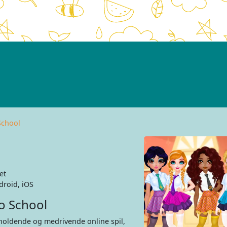
School
et
roid, iOS
o School
holdende og medrivende online spil,