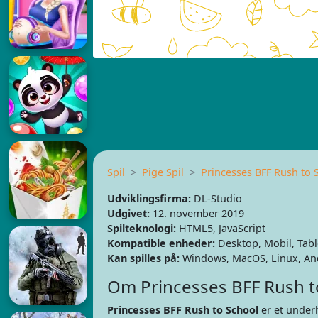
Spil
Pige Spil
Princesses BFF Rush to 
Udviklingsfirma:
DL-Studio
Udgivet:
12. november 2019
Spilteknologi:
HTML5, JavaScript
Kompatible enheder:
Desktop, Mobil, Tabl
Kan spilles på:
Windows, MacOS, Linux, And
Om Princesses BFF Rush t
Princesses BFF Rush to School
er et under