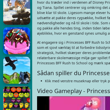
hvor du træder ind i verdenen af Disney Pr
og Tiana. Spillet centrerer sig omkring det
blive klar til skole. Ligesom mange elever h
udsætte at pakke deres rygsække, hvilket før
nødvendigheder og nå til skole i tide. Som 
og pakke alle hendes ting, inden tiden løber
øjeblikke, hvor en genstand synes umulig a
At engagere sig i Princesses BFF Rush to Sc
som et sjovt værktøj til at forbedre tidssty
strategisk, hvilket skærper deres probleml
relaterbare skolemæssige miljø gør spillet f
Princesses BFF Rush to School og mærk s
Sådan spiller du Princess
Klik med venstre museknap eller tryk p
Video Gameplay - Princess