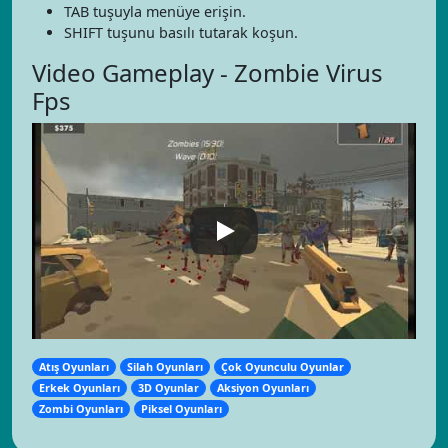
TAB tuşuyla menüye erişin.
SHIFT tuşunu basılı tutarak koşun.
Video Gameplay - Zombie Virus
Fps
Atış Oyunları
Silah Oyunları
Çok Oyunculu Oyunlar
Erkek Oyunları
3D Oyunlar
Aksiyon Oyunları
Zombi Oyunları
Piksel Oyunları