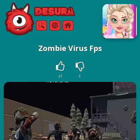
Free Online Games
Arama
Menü
Zombie Virus Fps
27
5