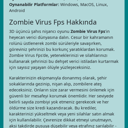
Oynanabilir Platformlar:
Windows, MacOS, Linux,
Android
Zombie Virus Fps Hakkında
3D üçüncü şahıs nişancı oyunu
Zombie Virus Fps
'in
heyecan verici dünyasına dalın. Cesur bir kahramanın
rolünü üstlenerek zombi sürüleriyle savaşırken,
göreviniz şehrinizi bu korkunç yaratıklardan korumak.
Zombie Virus Fps'de, yeteneklerinizi ve silahlarınızı
kullanarak şehrinizi bu dehşet verici istiladan kurtarmak
için sayısız yaşayan ölüyle yüzleşeceksiniz.
Karakterinizin ekipmanıyla donanmış olarak, şehir
sokaklarında gezinip, nişan alıp, zombilere ateş
edeceksiniz. Onların size zarar vermesini önlemek için
güvenli bir mesafeyi korumak önemlidir. Her seviyede
belirli sayıda zombiyi yok etmeniz gerekecek ve her
öldürme size kredi kazandıracak. Bu krediler,
karakterinizi yükseltmek veya yeni silahlar satın almak
için kullanılabilir. Çevrenize dikkat etmeyi unutmayın,
aksi takdirde pusuya düşebilir veya etrafınız sarılabilir -