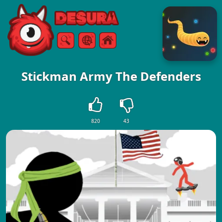
Free Online Games
Arama
Menü
Stickman Army The Defenders
820
43