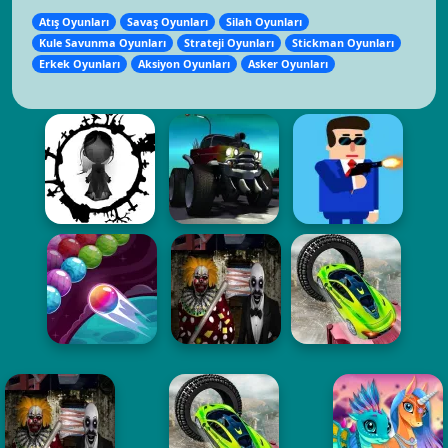
Atış Oyunları
Savaş Oyunları
Silah Oyunları
Kule Savunma Oyunları
Strateji Oyunları
Stickman Oyunları
Erkek Oyunları
Aksiyon Oyunları
Asker Oyunları